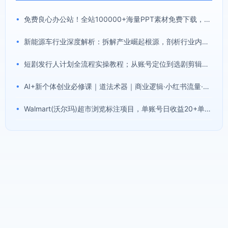
•
免费良心办公站！全站100000+海量PPT素材免费下载，每日更新，分类清晰，免注册登录下载爱PPT网
•
新能源车行业深度解析：拆解产业崛起根源，剖析行业内卷与海外贸易争端现状
•
短剧发行人计划全流程实操教程；从账号定位到选剧剪辑再到发布技巧，零基础也能快速上手出单
•
AI+新个体创业必修课｜道法术器｜商业逻辑·小红书流量·AI智能体｜低成本打造个人变现小生意全套教学
•
Walmart(沃尔玛)超市浏览标注项目，单账号日收益20+单电脑日收益可达800+带分佣机制【揭秘】