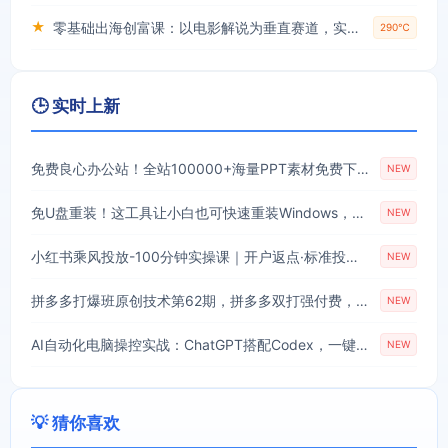
★
零基础出海创富课：以电影解说为垂直赛道，实现不出国门赚美金的目标
290℃
🕒 实时上新
免费良心办公站！全站100000+海量PPT素材免费下载，每日更新，分类清晰，免注册登录下载爱PPT网
NEW
免U盘重装！这工具让小白也可快速重装Windows，支持无人值守配置，数据无忧CmzPrep_Rev2
NEW
小红书乘风投放-100分钟实操课｜开户返点·标准投搭建·莱卡定向，新店建模撬动笔记自然流量全套教学
NEW
拼多多打爆班原创技术第62期，拼多多双打强付费，原创起店技术，稳权重高投产
NEW
AI自动化电脑操控实战：ChatGPT搭配Codex，一键指令远程自动操控电脑完成工作
NEW
💡 猜你喜欢