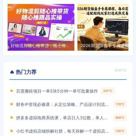
好物混剪随心推带货，随心推跟品实操
2026期货操盘手专属
4701℃
🔥 热门力荐
★
百度搬砖项目一单5块5分钟一单可批量操作
247℃
★
财务IP变现必修课：从定位策略、产品设计到流量变现形成完整闭环
178℃
★
拼多多虚拟电商系统课，单店日入3位数，单人可管理3-8家店【附货源】
969℃
★
小红书虚拟店铺拆解社群，每天拆解一个虚拟店，简单实用(赠送小红书虚拟教程)
706℃