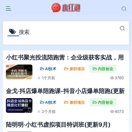
搜索
小红书聚光投流陪跑营：企业级获客实战，用
聚光帮实体店多赚100万
AI技术
兼职项目
内容创业
1个月前
3760
金戈·抖店爆单陪跑课-抖音小店爆单陪跑(更新
10月)
AI技术
兼职项目
内容创业
2个月前
4073
陆明明·小红书虚拟项目特训班(更新9月)