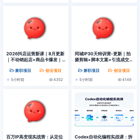
2026抖店运营新课｜8月更新
同城IP30天特训营-更新｜拍
｜不动销起店+商品卡爆发｜
摄剪辑+脚本文案+引流成交，
达人玩法+店群批量复制｜轻
打爆本地流量提升门店业绩实
兼职项目
创业项目
副业赚钱
兼职项目
创业项目
松玩转抖音小店全域流量
操教学
5小时前
4352
5小时前
4149
百万IP高变现实战营：从定位
Codex自动化编程实战课：拆