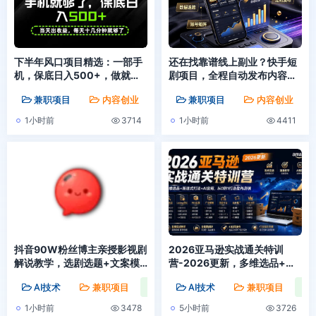
下半年风口项目精选：一部手
还在找靠谱线上副业？快手短
机，保底日入500+，做就有
剧项目，全程自动发布内容，
收益，长期稳定！【揭秘】
不用熬夜做视频，轻松日入
兼职项目
内容创业
创业分享
兼职项目
内容创业
500+【揭秘】
1小时前
3714
1小时前
4411
抖音90W粉丝博主亲授影视剧
2026亚马逊实战通关特训
解说教学，选剧选题+文案模
营-2026更新，多维选品+渐
板+AI指令+剪辑配音+封面全
进式打法+AI应用，从0到1打
AI技术
兼职项目
内容创业
AI技术
兼职项目
流程变现，解锁精选独家收益
造盈利店铺
1小时前
3478
5小时前
3726