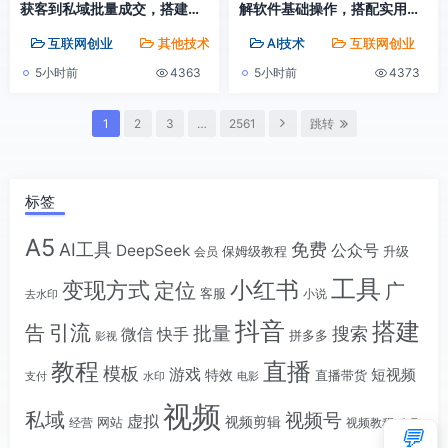
获客到私域批量成交，搭建完
解软件基础操作，搭配实用插
整IP商业闭环
件快速掌握AI代码编写能力
互联网创业
其他技术
兼职项目
AI技术
互联网创业
5小时前
4363
5小时前
4373
1
2
3
…
2561
跳转
标签
A5
AI工具
免费
公众号
DeepSeek
保姆级教程
升级
会员
工具
小红书
变现方式
定位
广
客服
小说
去水印
抖音
搭建
引流
告
批量
搜索
微信
快手
拼多多
影视
教程
直播
模板
游戏
短视频
特效
直播带货
支付
水印
电影
视频
私域
视频号
虚拟
视频剪辑
网站
视频教程
经营
账号
💬