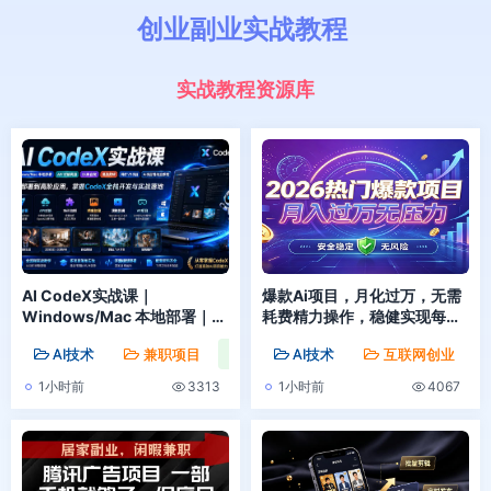
创
业
副
业
实
战
教
程
实战教程资源库
AI CodeX实战课｜
爆款Ai项目，月化过万，无需
Windows/Mac 本地部署｜
耗费精力操作，稳健实现每月
API 对接调通｜Skill 自制｜漫
增收
AI技术
兼职项目
创业项目
AI技术
互联网创业
剧剪辑｜网站 VR 项目｜AI项
目落地全教程
1小时前
3313
1小时前
4067