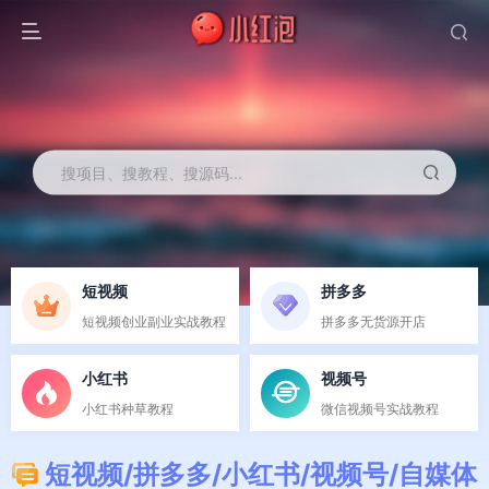
搜项目、搜教程、搜源码...
短视频
拼多多
短视频创业副业实战教程
拼多多无货源开店
小红书
视频号
小红书种草教程
微信视频号实战教程
短
视
频
/
拼
多
多
/
小
红
书
/
视
频
号
/
自
媒
体