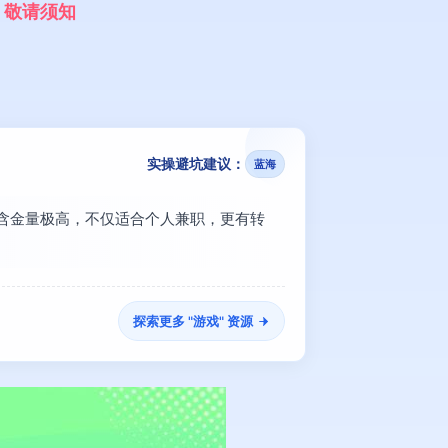
，
敬
请
须
知
实操避坑建议：
蓝海
的含金量极高，不仅适合个人兼职，更有转
探索更多 "
游戏
" 资源