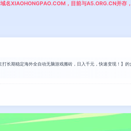
,
域
名
X
I
A
O
H
O
N
G
P
A
O
.
C
O
M
，
目
前
与
A
5
.
O
R
G
.
C
N
并
存
现【主打长期稳定海外全自动无脑游戏搬砖，日入千元，快速变现！】