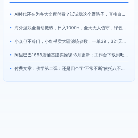
•
Ai时代还在为各大文库付费？试试我这个野路子，直接白嫖各大文库！
•
海外游戏全自动搬砖，日入1000+，全天无人值守，绿色稳定！
•
小众但不冷门，小红书卖大疆滤镜参数，一单39，321天卖了1.7w+份
•
阿里巴巴1688店铺基建实操课-8月更新；工作台下载到旺铺装修客服分流，手把手搞定开店全部必备操作
•
付费文章：佛学第二弹：还是四个字“不常不断”依托八不偈解读无我因果连续之理