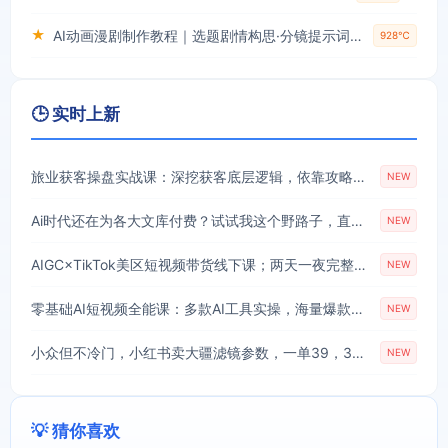
★
AI动画漫剧制作教程｜选题剧情构思·分镜提示词撰写·AI绘图配音·2D动画制作·剪映实操完成完整漫剧成片
928℃
🕒 实时上新
旅业获客操盘实战课：深挖获客底层逻辑，依靠攻略内容搭建旅游行业稳定引流体系
NEW
Ai时代还在为各大文库付费？试试我这个野路子，直接白嫖各大文库！
NEW
AIGC×TikTok美区短视频带货线下课；两天一夜完整回放，12小时高清视频收录头部操盘手全流程教学
NEW
零基础AI短视频全能课：多款AI工具实操，海量爆款模板搭配剪辑带货全流程
NEW
小众但不冷门，小红书卖大疆滤镜参数，一单39，321天卖了1.7w+份
NEW
💡 猜你喜欢