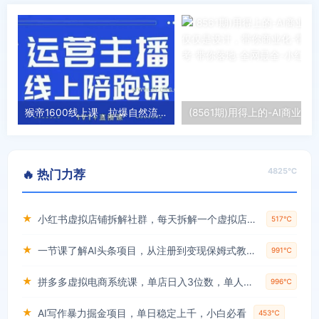
猴帝1600线上课，拉爆自然流，做懂流量的主播，新规政策下，自然流破圈攻略【更新26年4月15日】
4825℃
🔥 热门力荐
★
小红书虚拟店铺拆解社群，每天拆解一个虚拟店，简单实用(赠送小红书虚拟教程)
517℃
★
一节课了解AI头条项目，从注册到变现保姆式教学，零基础可以操作【揭秘】
991℃
★
拼多多虚拟电商系统课，单店日入3位数，单人可管理3-8家店【附货源】
996℃
★
AI写作暴力掘金项目，单日稳定上千，小白必看
453℃