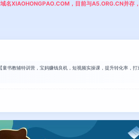
,
域
名
X
I
A
O
H
O
N
G
P
A
O
.
C
O
M
，
目
前
与
A
5
.
O
R
G
.
C
N
并
存
已将【童书教辅特训营，宝妈赚钱良机，短视频实操课，提升转化率，