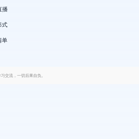
直播
形式
清单
学习交流，一切后果自负。