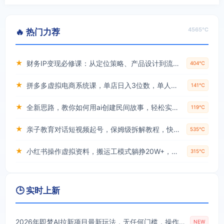
4565℃
🔥 热门力荐
★
财务IP变现必修课：从定位策略、产品设计到流量变现形成完整闭环
404℃
★
拼多多虚拟电商系统课，单店日入3位数，单人可管理3-8家店【附货源】
141℃
★
全新思路，教你如何用ai创建民间故事，轻松实现月入过万【揭秘】
119℃
★
亲子教育对话短视频起号，保姆级拆解教程，快速起千粉万粉号
535℃
★
小红书操作虚拟资料，搬运工模式躺挣20W+，互联网的低成本路子！
315℃
🕒 实时上新
2026年即梦AI拉新项目最新玩法，无任何门槛，操作非常简单，人人都可做，拉新佣金最高13米每单(更新08月07日)
NEW