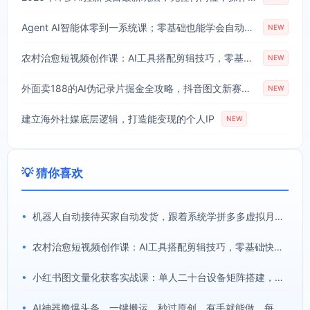
Agent AI智能体零到一系统课；零基础也能学会自动化实战，从核心概念到Coze工作流搭建完整覆盖
NEW
农村治愈短视频创作课：AI工具搭配剪辑技巧，零基础快速制作高质感田园治愈内容
NEW
外面卖188的AI伪记录片掘金全攻略，抖音图文新赛道，轻松涨粉变现，拿创作者伙伴计划收益【文档】
NEW
建立海外社媒底层逻辑，打造能变现的个人IP
NEW
💡 猜你喜欢
•
机器人自动接待买家自动发货，跟着系统学拼多多虚拟月入1-5万
•
农村治愈短视频创作课：AI工具搭配剪辑技巧，零基础快速制作高质感田园治愈内容
•
小红书图文量化获客实战课：单人二十台设备矩阵搭建，标准化流程高效批量引流获客
•
AI神器撸爆头条，一键搬运，秒过原创，有手就能做，每天稳定200+【揭秘】