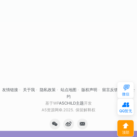
💬
友情链接
·
关于我
·
隐私政策
·
站点地图
·
版权声明
·
留言反馈
·
自律公
微信
约
👥
基于WP
A5CHILD主题
开发
A5资源网©.2025. 保留解释权
QQ暂无
⬆
顶部