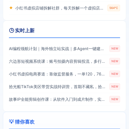
★
小红书虚拟店铺拆解社群，每天拆解一个虚拟店，简单实用(赠送小红书虚拟教程)
564℃
🕒 实时上新
AI编程领航计划｜海外独立站实战｜多Agent一键建站｜站点开发测试｜冷启动引流｜数据复盘｜出海变现完整教程
NEW
六边形短视频系统课：账号拍摄内容剪辑投流，多行业案例拆解打造长效爆款账号
NEW
小红书虚拟电商赛道：靠做监督服务，一单120，76篇笔记卖了1773份
NEW
拾光船TikTok美区带货实战特训营，首期不藏私，拾光船内部打法全盘托出，2026年8月线下课
NEW
故事IP全能剪辑创作课：从软件入门到成片制作，实拍与AI配音结合快速打造优质内容
NEW
💡 猜你喜欢