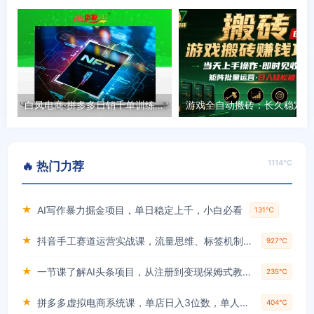
白凤电商·拼多多日销千单训练营(更新9月)
游戏全
1114℃
🔥 热门力荐
★
AI写作暴力掘金项目，单日稳定上千，小白必看
131℃
★
抖音手工赛道运营实战课，流量思维、标签机制、垂直定位，解决不起号难题，单月变现破3万
927℃
★
一节课了解AI头条项目，从注册到变现保姆式教学，零基础可以操作【揭秘】
235℃
★
拼多多虚拟电商系统课，单店日入3位数，单人可管理3-8家店【附货源】
404℃