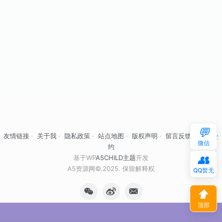
💬
友情链接
·
关于我
·
隐私政策
·
站点地图
·
版权声明
·
留言反馈
·
自律公
微信
约
👥
基于WP
A5CHILD主题
开发
A5资源网©.2025. 保留解释权
QQ暂无
⬆
顶部