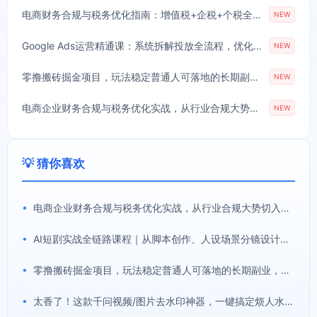
电商财务合规与税务优化指南：增值税+企税+个税全覆盖，财务制度搭建落地纳税筹划方案
NEW
Google Ads运营精通课：系统拆解投放全流程，优化账户提升广告投产回报率
NEW
零撸搬砖掘金项目，玩法稳定普通人可落地的长期副业，月收益轻松10000+
NEW
电商企业财务合规与税务优化实战，从行业合规大势切入，系统梳理增值税、企业所得税、个税等全税种要点
NEW
💡 猜你喜欢
•
电商企业财务合规与税务优化实战，从行业合规大势切入，系统梳理增值税、企业所得税、个税等全税种要点
•
AI短剧实战全链路课程｜从脚本创作、人设场景分镜设计到LibTV高阶实操、一键成片标准化交付教程
•
零撸搬砖掘金项目，玩法稳定普通人可落地的长期副业，月收益轻松10000+
•
太香了！这款千问视频/图片去水印神器，一键搞定烦人水印，本地完全免费，浏览器拓展插件