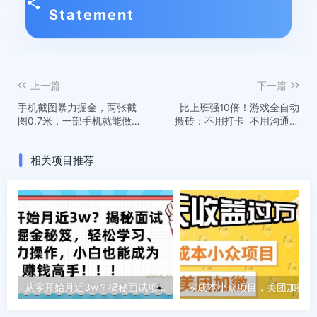
Statement
上一篇
下一篇
手机截图暴力掘金，两张截
比上班强10倍！游戏全自动
图0.7米，一部手机就能做，
搬砖：不用打卡 不用沟通，
轻松日入3张+【揭秘】
当天上手日入1k +，长久稳
定【揭秘】
相关项目推荐
从零开始月近3w？揭秘面试项目掘金秘笈，轻松学习、零压力操作，小白也能成为赚钱高手
零成