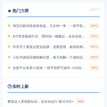
2235℃
🔥 热门力荐
★
淘宝闪购浏览就有收益，几分钟一单，一部手机就可操作，操作简单，小白轻松日入3张【揭秘】
590℃
★
8月带货最新打法，黑科技一键搬运，全自动发布单日5张+，提供矩阵玩法+无限账号【揭秘】
474℃
★
抖音手工赛道运营实战课，流量思维、标签机制、垂直定位，解决不起号难题，单月变现破3万
852℃
★
小红书虚拟店铺拆解社群，每天拆解一个虚拟店，简单实用(赠送小红书虚拟教程)
565℃
★
全新平台各类小游戏 一部手机即可操作 小白轻松上手 长期稳定 居家月入过万！！！
148℃
🕒 实时上新
番茄达人变现新玩法，全自动运行 每日300+
NEW