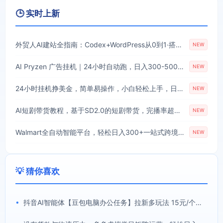
🕒 实时上新
外贸人AI建站全指南：Codex+WordPress从0到1·搭建高转化询盘站·解锁SEO/GEO流量新玩法-更新
NEW
AI Pryzen 广告挂机｜24小时自动跑，日入300-500，新手零门槛
NEW
24小时挂机挣美金，简单易操作，小白轻松上手，日入1000+
NEW
AI短剧带货教程，基于SD2.0的短剧带货，完播率超高的带货视频，无需抽卡品质拉满，从0到1完整实操流程
NEW
Walmart全自动智能平台，轻松日入300+一站式跨境智能运营工具。无需复杂实操
NEW
💡 猜你喜欢
•
抖音AI智能体【豆包电脑办公任务】拉新多玩法 15元/个，无需剪辑，无脑收益