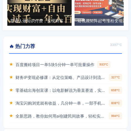
普通人做知识付费，实现财富自由，逆风翻盘，日入过千，年入百万
短视频矩
3397℃
🔥 热门力荐
★
百度搬砖项目一单5块5分钟一单可批量操作
933℃
★
财务IP变现必修课：从定位策略、产品设计到流量变现形成完整闭环
327℃
★
零基础出海创富课：以电影解说为垂直赛道，实现不出国门赚美金的目标
658℃
★
淘宝闪购浏览就有收益，几分钟一单，一部手机就可操作，操作简单，小白轻松日入3张【揭秘】
808℃
★
全新思路，教你如何用ai创建民间故事，轻松实现月入过万【揭秘】
994℃