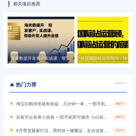
相关项目推荐
海关数据开发客户实战课，帮助外贸人提升业绩
外贸
2668℃
🔥 热门力荐
★
淘宝闪购浏览就有收益，几分钟一单，一部手机就可操作，操作简单，小白轻松日入3张【揭秘】
986℃
★
全新平台各类小游戏 一部手机即可操作 小白轻松上手 长期稳定 居家月入过万！！！
956℃
★
8月带货最新打法，黑科技一键搬运，全自动发布单日5张+，提供矩阵玩法+无限账号【揭秘】
252℃