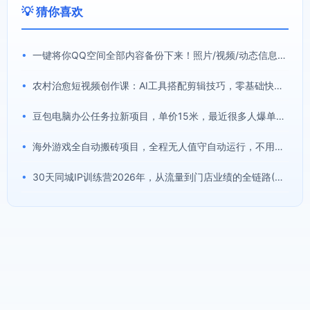
💡 猜你喜欢
•
一键将你QQ空间全部内容备份下来！照片/视频/动态信息全存本地，Github最新开源项目QzoneArchive
•
农村治愈短视频创作课：AI工具搭配剪辑技巧，零基础快速制作高质感田园治愈内容
•
豆包电脑办公任务拉新项目，单价15米，最近很多人爆单，收入好几W，转化率超高，达人闭眼冲！(更新0808)
•
海外游戏全自动搬砖项目，全程无人值守自动运行，不用熬夜盯盘，轻松实现日入1k【揭秘】
•
30天同城IP训练营2026年，从流量到门店业绩的全链路(0808更新)