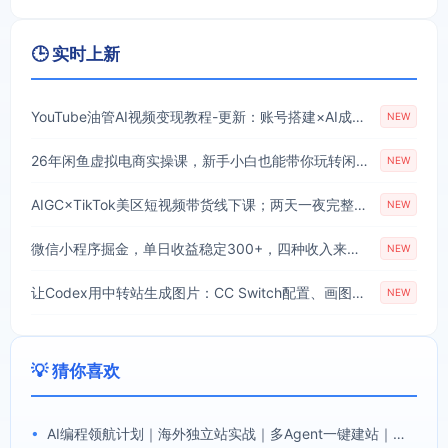
🕒 实时上新
YouTube油管AI视频变现教程-更新：账号搭建×AI成片×去重限流解决方案×YPP变现×AI真人生成×人物一致性
NEW
26年闲鱼虚拟电商实操课，新手小白也能带你玩转闲鱼，轻松日入四位数
NEW
AIGC×TikTok美区短视频带货线下课；两天一夜完整回放，12小时高清视频收录头部操盘手全流程教学
NEW
微信小程序掘金，单日收益稳定300+，四种收入来源，真正的靠谱可落地项目
NEW
让Codex用中转站生成图片：CC Switch配置、画图能力检测与全局Skill教程
NEW
💡 猜你喜欢
•
AI编程领航计划｜海外独立站实战｜多Agent一键建站｜站点开发测试｜冷启动引流｜数据复盘｜出海变现完整教程