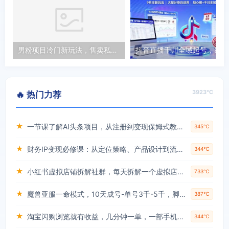
男粉项目冷门新玩法，售卖私密训练课程，一天轻松1000+【揭秘】
抖音直播千川全域起号，9月全新玩法，大部分
3923℃
🔥 热门力荐
★
一节课了解AI头条项目，从注册到变现保姆式教学，零基础可以操作【揭秘】
345℃
★
财务IP变现必修课：从定位策略、产品设计到流量变现形成完整闭环
344℃
★
小红书虚拟店铺拆解社群，每天拆解一个虚拟店，简单实用(赠送小红书虚拟教程)
733℃
★
魔兽亚服一命模式，10天成号-单号3千-5千，脚本全自动操作，保姆级教学【揭秘】
387℃
★
淘宝闪购浏览就有收益，几分钟一单，一部手机就可操作，操作简单，小白轻松日入3张【揭秘】
344℃