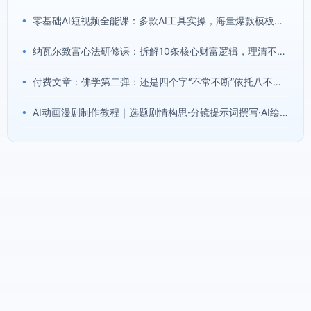
•
零基础AI短视频全能课：多款AI工具实操，海量爆款模板搭配剪辑带货全流程
•
纳瓦尔致富心法研修课：拆解10条核心财富逻辑，理清不靠内卷实现被动收入的成长路径
•
付费文章：佛学第二弹：还是四个字“不常不断”依托八不偈解读无我因果连续之理
•
AI动画漫剧制作教程｜选题剧情构思·分镜提示词撰写·AI绘图配音·2D动画制作·剪映实操完成完整漫剧成片