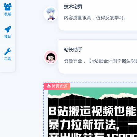
技术宅男
大神
私域
内容质量很高，值得反复学习。
项目
站长助手
置顶
工具
资源齐全，【b站掘金计划？搬运视
付费资源