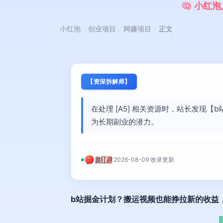
小
红
泡
小红泡
创业项目
网赚项目
正文
【资深拆解师】
在处理 [A5] 相关资源时，站长发
为长期副业的潜力。
2026-08-09 收录更新
b站掘金计划
？搬运视频也能挣拉新的收益