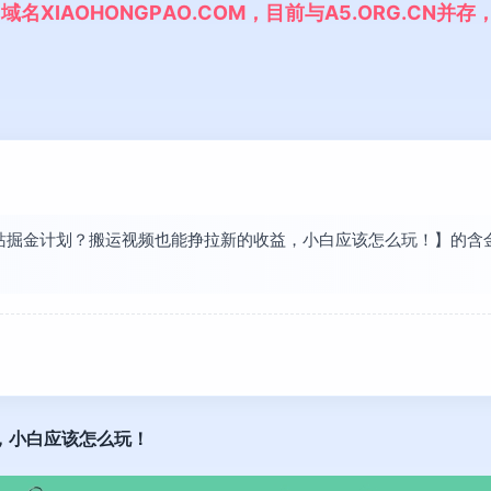
,
域
名
X
I
A
O
H
O
N
G
P
A
O
.
C
O
M
，
目
前
与
A
5
.
O
R
G
.
C
N
并
存
现【b站掘金计划？搬运视频也能挣拉新的收益，小白应该怎么玩！】的
，小白应该怎么玩！