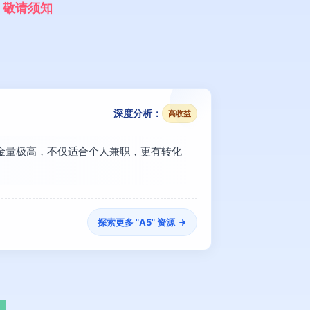
，
敬
请
须
知
深度分析：
高收益
含金量极高，不仅适合个人兼职，更有转化
探索更多 "
A5
" 资源