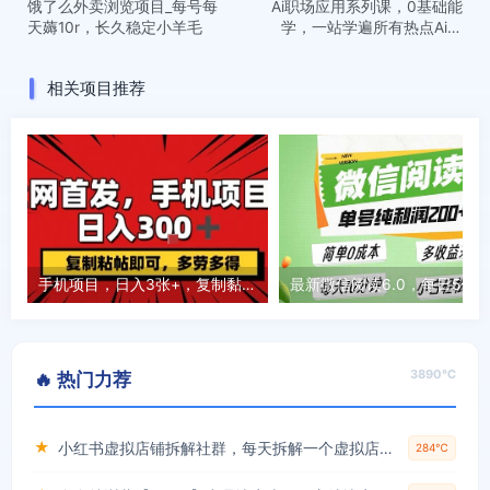
饿了么外卖浏览项目_每号每
Ai职场应用系列课，0基础能
天薅10r，长久稳定小羊毛
学，一站学遍所有热点Ai办
公工具
相关项目推荐
手机项目，日入3张+，复制黏贴即可，可矩阵操作，动手不动脑【揭秘】
3890℃
🔥 热门力荐
★
小红书虚拟店铺拆解社群，每天拆解一个虚拟店，简单实用(赠送小红书虚拟教程)
284℃