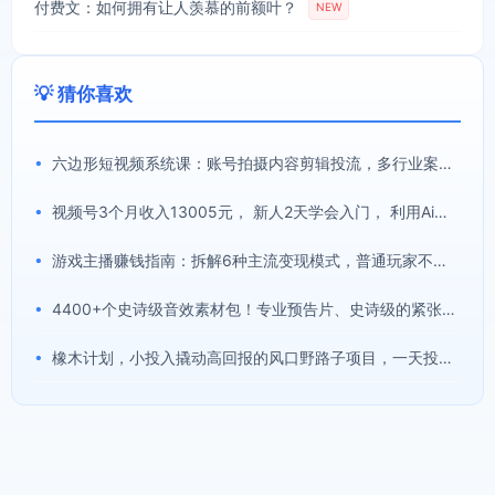
付费文：如何拥有让人羡慕的前额叶？
NEW
💡 猜你喜欢
•
六边形短视频系统课：账号拍摄内容剪辑投流，多行业案例拆解打造长效爆款账号
•
视频号3个月收入13005元， 新人2天学会入门， 利用Ai操作 解放双手！
•
游戏主播赚钱指南：拆解6种主流变现模式，普通玩家不靠顶尖技术也能稳定直播增收
•
4400+个史诗级音效素材包！专业预告片、史诗级的紧张感与氛围声音包，中文分类，超级精选包
•
橡木计划，小投入撬动高回报的风口野路子项目，一天投入2小时左右