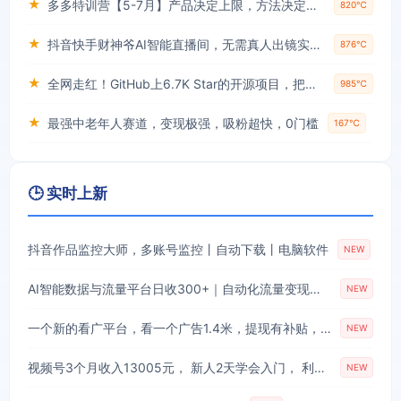
★
多多特训营【5-7月】产品决定上限，方法决定下限，各种玩法技巧落地实操
820℃
★
抖音快手财神爷AI智能直播间，无需真人出镜实时互动，不封号礼物打赏赚到手软
876℃
★
全网走红！GitHub上6.7K Star的开源项目，把任何书、长视频、播客蒸馏成AI工具，值得收藏 cangjie-skill
985℃
★
最强中老年人赛道，变现极强，吸粉超快，0门槛
167℃
🕒 实时上新
抖音作品监控大师，多账号监控丨自动下载丨电脑软件
NEW
AI智能数据与流量平台日收300+｜自动化流量变现新项目
NEW
一个新的看广平台，看一个广告1.4米，提现有补贴，零门槛无脑操作，特别适合长期做【揭秘】
NEW
视频号3个月收入13005元， 新人2天学会入门， 利用Ai操作 解放双手！
NEW