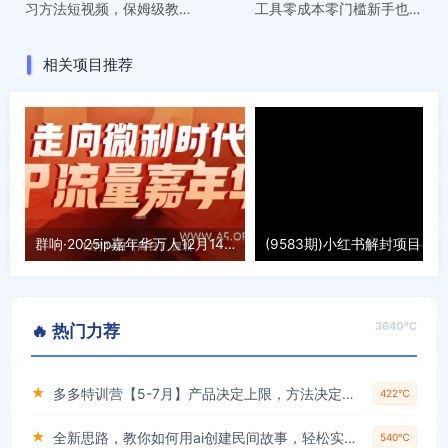
习方法短视频，保姆级教程-
工具零成本零门槛新手也能
智能体搭建-项目实操
简单上手操作，月入万元！
相关项目推荐
群响·2025ip嘉年华万人12月14深圳线下课
3640℃
🔥 热门力荐
★
多多特训营【5-7月】产品决定上限，方法决定下限，各种玩法技巧落地实操
422℃
★
全新思路，教你如何用ai创建民间故事，轻松实现月入过万【揭秘】
540℃