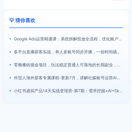
💡 猜你喜欢
•
Google Ads运营精通课：系统拆解投放全流程，优化账户提升广告投产回报率
•
多平台直播获客实战：单人多账号同步开播，一份时间撬动多渠道精准流量
•
零撸搬砖掘金项目，玩法稳定普通人可落地的长期副业，月收益轻松10000+
•
外贸人海外获客专属课程-更新7月，讲解社媒账号运营AI矩阵玩法，，系统掌握海外客户开发全流程实战方法
•
小红书虚拟产品14天实战变现营-第7期：需求挖掘×AI+Skill原创×产品矩阵×内容笔记×一人公司进阶×全链路