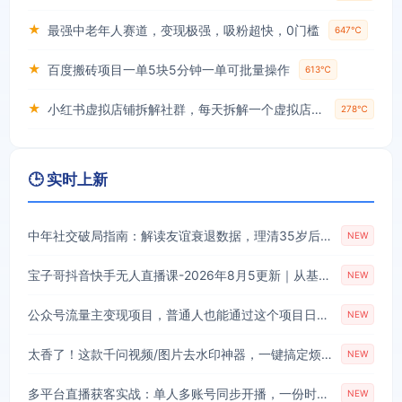
★
最强中老年人赛道，变现极强，吸粉超快，0门槛
647℃
★
百度搬砖项目一单5块5分钟一单可批量操作
613℃
★
小红书虚拟店铺拆解社群，每天拆解一个虚拟店，简单实用(赠送小红书虚拟教程)
278℃
🕒 实时上新
中年社交破局指南：解读友谊衰退数据，理清35岁后难交真心朋友的根源
NEW
宝子哥抖音快手无人直播课-2026年8月5更新｜从基础搭建到高阶起号，稳号防封技术，搭建自动化直播变现体系
NEW
公众号流量主变现项目，普通人也能通过这个项目日入四位数(更新26年8月)
NEW
太香了！这款千问视频/图片去水印神器，一键搞定烦人水印，本地完全免费，浏览器拓展插件
NEW
多平台直播获客实战：单人多账号同步开播，一份时间撬动多渠道精准流量
NEW