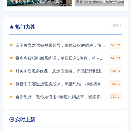
文旅商家拓客实战教程；真实案例打造客户信任，完整落地执行方案，行业避坑账号布局心法
工资条看了心塞？A5教你用“偷”来
4136℃
🔥 热门力荐
★
亲子教育对话短视频起号，保姆级拆解教程，快速起千粉万粉号
578℃
★
拼多多虚拟电商系统课，单店日入3位数，单人可管理3-8家店【附货源】
549℃
★
财务IP变现必修课：从定位策略、产品设计到流量变现形成完整闭环
901℃
★
抖音手工赛道运营实战课，流量思维、标签机制、垂直定位，解决不起号难题，单月变现破3万
201℃
★
全新思路，教你如何用ai创建民间故事，轻松实现月入过万【揭秘】
780℃
🕒 实时上新