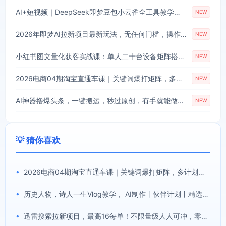
AI+短视频｜DeepSeek即梦豆包小云雀全工具教学，从账号定位到剪映剪辑，零基础也能快速上手做爆款
NEW
2026年即梦AI拉新项目最新玩法，无任何门槛，操作非常简单，人人都可做，拉新佣金最高13米每单(更新08月07日)
NEW
小红书图文量化获客实战课：单人二十台设备矩阵搭建，标准化流程高效批量引流获客
NEW
2026电商04期淘宝直通车课｜关键词爆打矩阵，多计划低出价，新品爆款差异化投放实操教学
NEW
AI神器撸爆头条，一键搬运，秒过原创，有手就能做，每天稳定200+【揭秘】
NEW
💡 猜你喜欢
•
2026电商04期淘宝直通车课｜关键词爆打矩阵，多计划低出价，新品爆款差异化投放实操教学
•
历史人物，诗人一生Vlog教学， AI制作丨伙伴计划丨精选收益丨商单收徒 ，新领域红利期，抓紧做
•
迅雷搜索拉新项目，最高16每单！不限量级人人可冲，零门槛上手(更新0807)