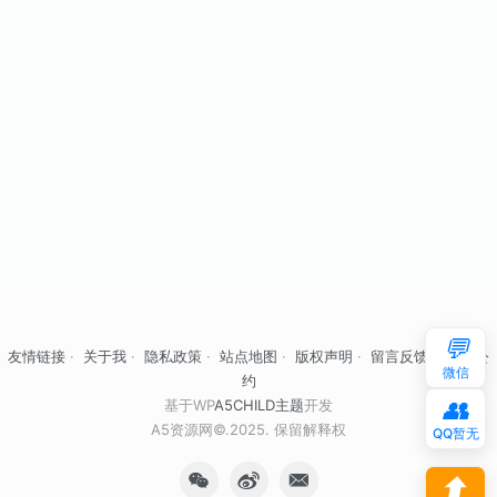
💬
友情链接
·
关于我
·
隐私政策
·
站点地图
·
版权声明
·
留言反馈
·
自律公
微信
约
👥
基于WP
A5CHILD主题
开发
A5资源网©.2025. 保留解释权
QQ暂无
⬆