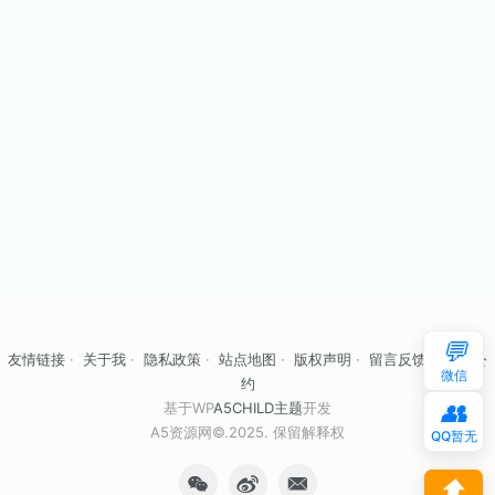
💬
友情链接
·
关于我
·
隐私政策
·
站点地图
·
版权声明
·
留言反馈
·
自律公
微信
约
👥
基于WP
A5CHILD主题
开发
A5资源网©.2025. 保留解释权
QQ暂无
⬆