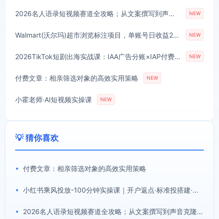
2026名人语录短视频赛道全攻略；从文案撰写到声音克隆部署，系统掌握涨粉变现双赢制作技术
NEW
Walmart(沃尔玛)超市浏览标注项目，单账号日收益20+单电脑日收益可达800+带分佣机制【揭秘】
NEW
2026TikTok短剧出海实战课：IAA广告分账×IAP付费变现×账号搭建×平台规则×双轨爆发×回款全流程
NEW
付费文章：相亲筛选对象的高效实用策略
NEW
小霍老师·AI短视频实操课
NEW
💡 猜你喜欢
•
付费文章：相亲筛选对象的高效实用策略
•
小红书乘风投放-100分钟实操课｜开户返点·标准投搭建·莱卡定向，新店建模撬动笔记自然流量全套教学
•
2026名人语录短视频赛道全攻略；从文案撰写到声音克隆部署，系统掌握涨粉变现双赢制作技术