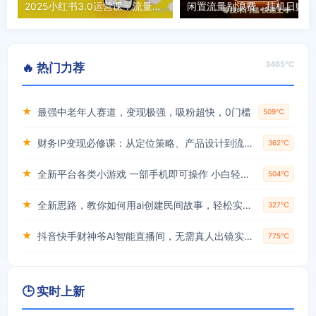
2025小红书3.0运营课：流量密码解析/笔记批量复制/私域引流策略(更新7月
3465℃
🔥 热门力荐
★
最强中老年人赛道，变现极强，吸粉超快，0门槛
509℃
★
财务IP变现必修课：从定位策略、产品设计到流量变现形成完整闭环
362℃
★
全新平台各类小游戏 一部手机即可操作 小白轻松上手 长期稳定 居家月入过万！！！
504℃
★
全新思路，教你如何用ai创建民间故事，轻松实现月入过万【揭秘】
327℃
★
抖音快手财神爷AI智能直播间，无需真人出镜实时互动，不封号礼物打赏赚到手软
775℃
🕒 实时上新