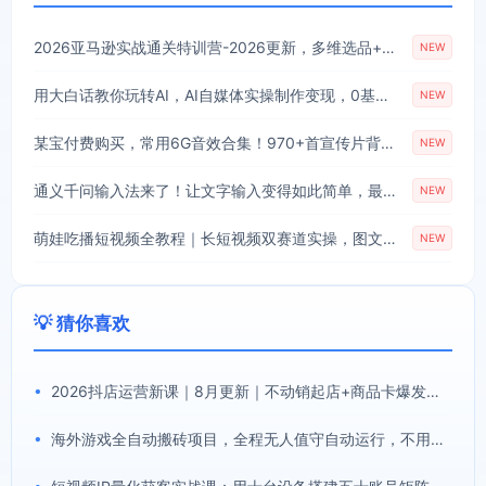
2026亚马逊实战通关特训营-2026更新，多维选品+渐进式打法+AI应用，从0到1打造盈利店铺
NEW
用大白话教你玩转AI，AI自媒体实操制作变现，0基础也能上手，从内容到变现
NEW
某宝付费购买，常用6G音效合集！970+首宣传片背景音乐，无版权可商用大气素材，分类清晰，高质量内容
NEW
通义千问输入法来了！让文字输入变得如此简单，最快300字/分，AI自动润色，说话秒变工整文字
NEW
萌娃吃播短视频全教程｜长短视频双赛道实操，图文+视频零基础保姆式教学，伙伴计划-收徒-商单等多种变现方式
NEW
💡 猜你喜欢
•
2026抖店运营新课｜8月更新｜不动销起店+商品卡爆发｜达人玩法+店群批量复制｜轻松玩转抖音小店全域流量
•
海外游戏全自动搬砖项目，全程无人值守自动运行，不用熬夜盯盘，轻松实现日入1k【揭秘】
•