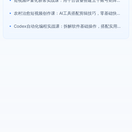
短视频IP量化获客实战课：用十台设备搭建五十账号矩阵，精准打造引流接单型流量账号
•
农村治愈短视频创作课：AI工具搭配剪辑技巧，零基础快速制作高质感田园治愈内容
•
Codex自动化编程实战课：拆解软件基础操作，搭配实用插件快速掌握AI代码编写能力