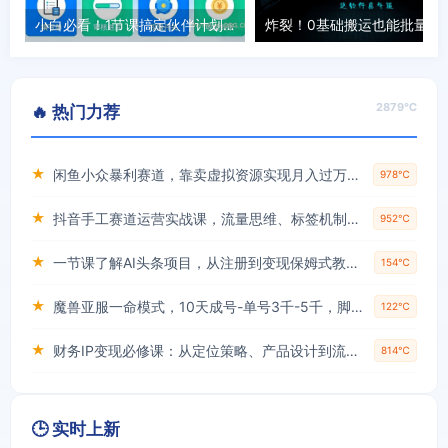
小白必看！1节课搞定伙伴计划入驻全流程+变现玩法，零基础也能学会
炸裂！0基础搬运也能批量日赚15
2879℃
🔥 热门力荐
★
闲鱼小众暴利赛道，靠卖虚拟资源实现月入过万，谁做谁赚钱
978℃
★
抖音手工赛道运营实战课，流量思维、标签机制、垂直定位，解决不起号难题，单月变现破3万
952℃
★
一节课了解AI头条项目，从注册到变现保姆式教学，零基础可以操作【揭秘】
154℃
★
魔兽亚服一命模式，10天成号-单号3千-5千，脚本全自动操作，保姆级教学【揭秘】
122℃
★
财务IP变现必修课：从定位策略、产品设计到流量变现形成完整闭环
814℃
🕒 实时上新