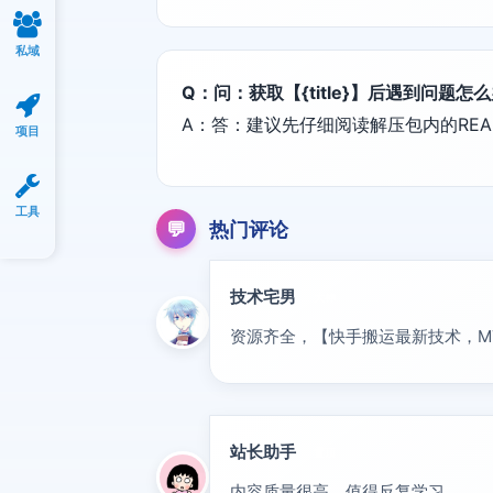
私域
Q：问：获取【{title}】后遇到问题怎
A：答：建议先仔细阅读解压包内的REA
项目
工具
💬
热门评论
技术宅男
大神
资源齐全，【快手搬运最新技术，M
站长助手
置顶
内容质量很高，值得反复学习。