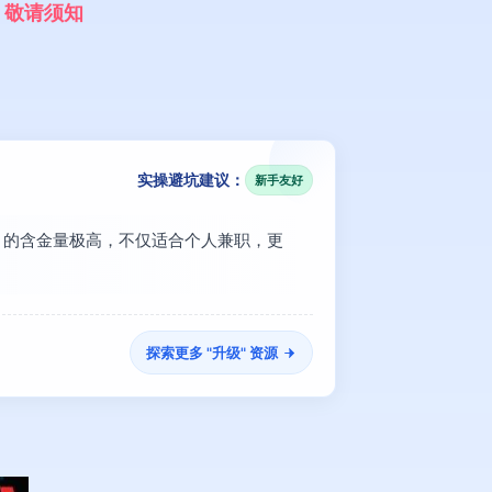
，
敬
请
须
知
实操避坑建议：
新手友好
好】的含金量极高，不仅适合个人兼职，更
探索更多 "
升级
" 资源