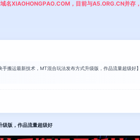
,
域
名
X
I
A
O
H
O
N
G
P
A
O
.
C
O
M
，
目
前
与
A
5
.
O
R
G
.
C
N
并
存
现【快手搬运最新技术，MT混合玩法发布方式升级版，作品流量超级
升级版，作品流量超级好