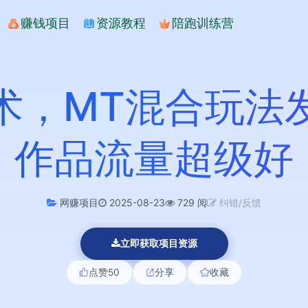
赚钱项目
资源教程
陪跑训练营
术，MT混合玩法
作品流量超级好
网赚项目
2025-08-23
729 阅
纠错/反馈
立即获取项目资源
点赞
50
分享
收藏