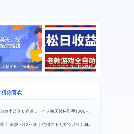
ChatGPT变现精英班，探索使用ChatGPT拓宽搞钱思路
老款游戏全自动挂G搬砖项目，轻松日收益1k+，一个适合普通人上手的项目【揭秘】
 猜你喜欢
单身小众交友赛道，一个人每天轻松到手1000+，落地快、见效稳【揭秘】
爱上 黄昏 7月27-30｜杭州线下无界特训营｜淘宝天猫AI推广｜直通车人群｜全套PPT SOP思维导图资料包