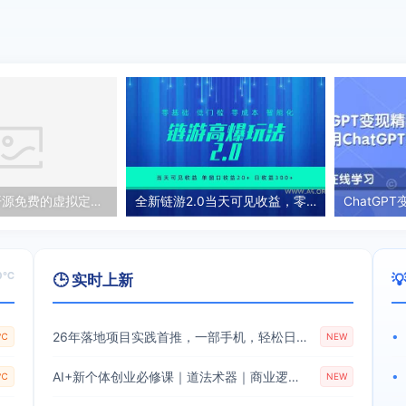
星盒APP，开源免费的虚拟定位，考勤打卡
全新链游2.0当天可见收益，零基础也可以矩阵操作
0℃
🕒 实时上新

26年落地项目实践首推，一部手机，轻松日入500+，长期稳定
•
7℃
NEW
AI+新个体创业必修课｜道法术器｜商业逻辑·小红书流量·AI智能体｜低成本打造个人变现小生意全套教学
•
4℃
NEW