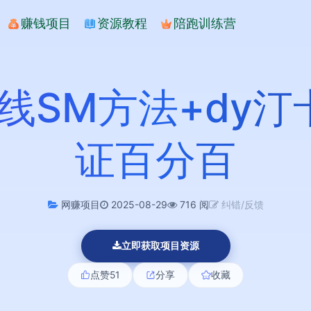
赚钱项目
资源教程
陪跑训练营
掉线SM方法+dy
证百分百
网赚项目
2025-08-29
716 阅
纠错/反馈
立即获取项目资源
点赞
51
分享
收藏