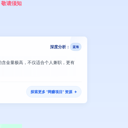
，
敬
请
须
知
深度分析：
蓝海
百】的含金量极高，不仅适合个人兼职，更有
探索更多 "
网赚项目
" 资源