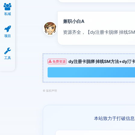
私域
兼职小白A
新人
资源齐全，【dy注册卡脱绑 掉线S
项目
工具
dy注册卡脱绑 掉线SM方法+dy
免费资源
©
版权声明
本站致力于打破信息