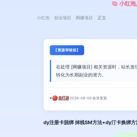
小
红
泡
小红泡
创业项目
网赚项目
正文
【资源审核组】
在处理 [网赚项目] 相关资源时，站长
转化为长期副业的潜力。
2026-08-06 收录更新
dy注册卡脱绑 掉线SM方法+dy汀卡换绑