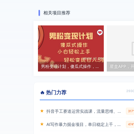
相关项目推荐
男粉变现计划，傻瓜式操作，小白轻松日入多张【揭秘】
293
🔥 热门力荐
★
抖音手工赛道运营实战课，流量思维、标签机制、垂直定位，解决不起号难题，单月变现破3万
31
★
AI写作暴力掘金项目，单日稳定上千，小白必看
47