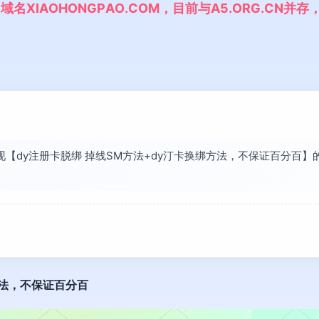
,
域
名
X
I
A
O
H
O
N
G
P
A
O
.
C
O
M
，
目
前
与
A
5
.
O
R
G
.
C
N
并
存
发现【dy注册卡脱绑 掉线SM方法+dy汀卡换绑方法，不保证百分
方法，不保证百分百