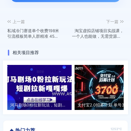
上一篇
下一篇
私域冷门赛道单个收费198米
淘宝虚拟店铺项目实战课，
引流模板简单人群精准 45%
一个人也能做，无需货源、0
的转化率单人一天大概收益
成本起步，月入5k
多张
相关项目推荐
河马剧场0粉拉新玩法，短剧拉新嘎嘎爆
1253℃
🔥 热门力荐