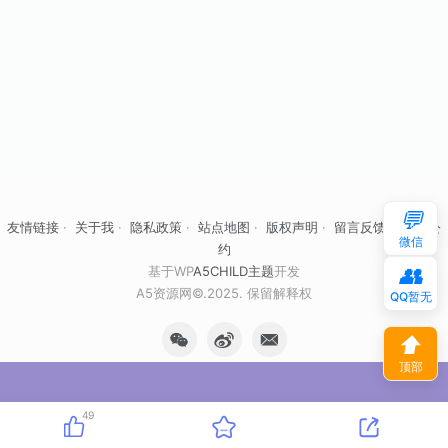
💬
友情链接
·
关于我
·
隐私政策
·
站点地图
·
版权声明
·
留言反馈
·
自律公
微信
约
👥
基于WP
A5CHILD主题
开发
A5资源网©.2025. 保留解释权
QQ暂无
⬆
顶部
49