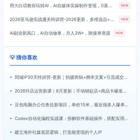
用大白话教你玩转AI，AI自媒体实操制作变现，0基础也能上手，从内容到变现
NEW
2026亚马逊实战通关特训营-2026更新，多维选品+渐进式打法+AI应用，从0到1打造盈利店铺
NEW
AI副业新风口，AI自动做单，月入3W+，附接单资源
NEW
💡 猜你喜欢
•
同城IP30天特训营-更新｜拍摄剪辑+脚本文案+引流成交，打爆本地流量提升门店业绩实操教学
•
2026抖店运营新课｜8月更新｜不动销起店+商品卡爆发｜达人玩法+店群批量复制｜轻松玩转抖音小店全域流量
•
豆包电脑办公任务拉新项目，单价15米，最近很多人爆单，收入好几W，转化率超高，达人闭眼冲！(更新0808)
•
Codex自动化编程实战课：拆解软件基础操作，搭配实用插件快速掌握AI代码编写能力
•
建立海外社媒底层逻辑，打造能变现的个人IP