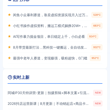
★
闲鱼小众暴利赛道，靠卖虚拟资源实现月入过万，谁做谁赚钱
528℃
★
小红书操作虚拟资料，搬运工模式躺挣20W+，互联网的低成本路子！
683℃
★
AI写作暴力掘金项目，单日稳定上千，小白必看
924℃
★
8月带货最新打法，黑科技一键搬运，全自动发布单日5张+，提供矩阵玩法+无限账号【揭秘】
932℃
★
最强中老年人赛道，变现极强，吸粉超快，0门槛
952℃
🕒 实时上新
同城IP30天特训营-更新｜拍摄剪辑+脚本文案+引流成交，打爆本地流量提升门店业绩实操教学
NEW
2026抖店运营新课｜8月更新｜不动销起店+商品卡爆发｜达人玩法+店群批量复制｜轻松玩转抖音小店全域流量
NEW