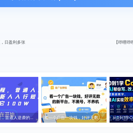
频，日盈利多张
【哔哩哔
短剧陪跑课程，普通人逆袭的新赛道，新人入行短剧，先搞它100W
看一个广告一块钱，好评无数的新平台，不黑号，不养机，一撸几十块钱还是不错的【揭秘】