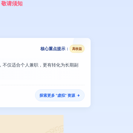
，
敬
请
须
知
核心重点提示：
高收益
高，不仅适合个人兼职，更有转化为长期副
探索更多 "
虚拟
" 资源