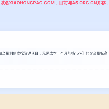
,
域
名
X
I
A
O
H
O
N
G
P
A
O
.
C
O
M
，
目
前
与
A
5
.
O
R
G
.
C
N
并
存
现【相当暴利的虚拟资源项目，无需成本一个月能搞1w+】的含金量极