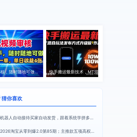
手机视频审核，随时随地可做，二十秒钟一单，单日收益4张+【揭秘】
快手搬运最新技术，MT混合玩法发布方式升级版，作品流量超级好
 猜你喜欢
机器人自动接待买家自动发货，跟着系统学拼多多虚拟月入1-5万
2026淘宝从零到爆2.0第85期；主推款五项高权重初始设置，改销量评晒秒单快速破零积累基础权重