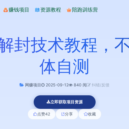
赚钱项目
资源教程
陪跑训练营
ok解封技术教程
体自测
网赚项目
2025-09-12
840 阅
纠错/反馈
立即获取项目资源
点赞
42
分享
收藏