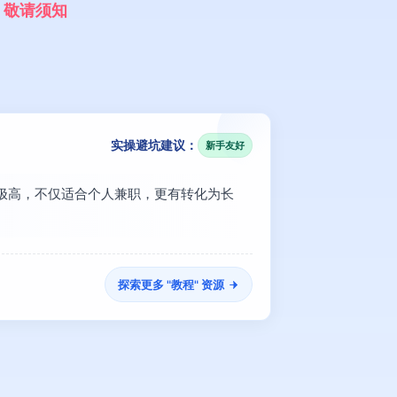
，
敬
请
须
知
实操避坑建议：
新手友好
金量极高，不仅适合个人兼职，更有转化为长
探索更多 "
教程
" 资源