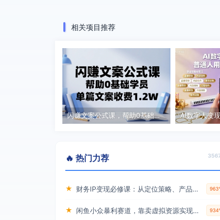
相关项目推荐
闪赚文案公式课，帮助0基础学员，单篇文案收费1.2W
356
🔥 热门力荐
★
财务IP变现必修课：从定位策略、产品设计到流量变现形成完整闭环
96
★
闲鱼小众暴利赛道，靠卖虚拟资源实现月入过万，谁做谁赚钱
93