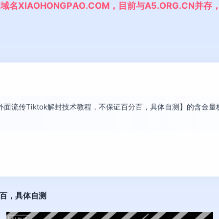
,
域
名
X
I
A
O
H
O
N
G
P
A
O
.
C
O
M
，
目
前
与
A
5
.
O
R
G
.
C
N
并
存
【外面流传Tiktok解封技术教程，不保证百分百，具体自测】的含
分百，具体自测