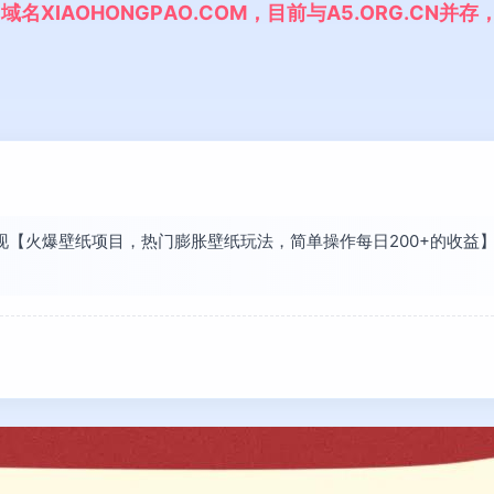
,
域
名
X
I
A
O
H
O
N
G
P
A
O
.
C
O
M
，
目
前
与
A
5
.
O
R
G
.
C
N
并
存
长发现【火爆壁纸项目，热门膨胀壁纸玩法，简单操作每日200+的收