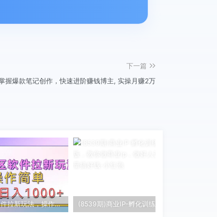
下一篇
掌握爆款笔记创作，快速进阶赚钱博主, 实操月赚2万
暴力社区软件拉新玩法，操作简单，轻松日入1000+
(8539期)商业IP-孵化训练营新版，教你做商业Ip，做好人设，流量搞好钱