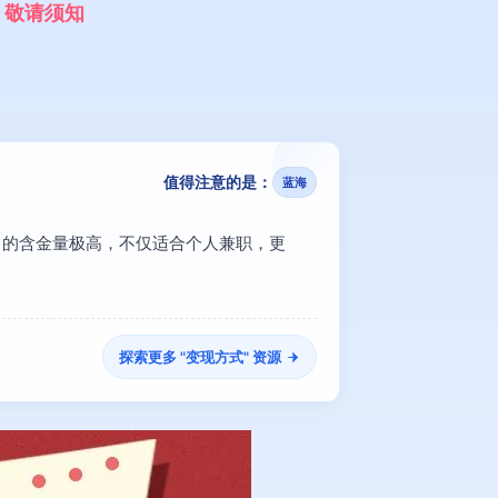
，
敬
请
须
知
值得注意的是：
蓝海
益】的含金量极高，不仅适合个人兼职，更
探索更多 "
变现方式
" 资源