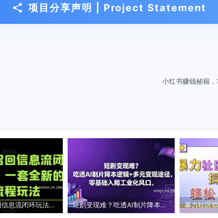
项目分享声明 | Project Statement
小红书赚钱秘籍，
淘系向量召回信息流闭环玩法V7.0，一套全新的起店流程玩法
短剧变现难？吃透AI制片降本逻辑+多元变现途径，零基础入局工业化风口