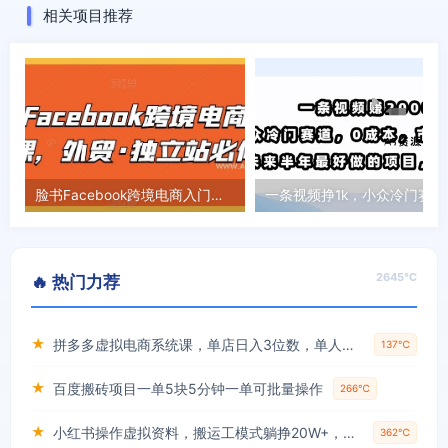
相关项目推荐
脸书Facebook跨境电商入门课，外贸·独立站必修
一条视频挣1k
2645℃
🔥 热门力荐
★
拼多多虚拟电商系统课，单店日入3位数，单人可管理3-8家店【附货源】
137℃
★
百度搬砖项目一单5块5分钟一单可批量操作
266℃
★
小红书操作虚拟资料，搬运工模式躺挣20W+，互联网的低成本路子！
362℃