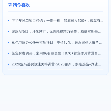
💡 猜你喜欢
•
下半年风口项目精选：一部手机，保底日入500+，做就有收益，长期稳定！【揭秘】
•
爆款Ai项目，月化过万，无需耗费精力操作，稳健实现每月增收
•
豆包电脑办公任务拉新项目，单价15米，最近很多人爆单，收入好几W，转化率超高，达人闭眼冲！(更新0808)
•
某宝付费购买，常用6G音效合集！970+首宣传片背景音乐，无版权可商用大气素材，分类清晰，高质量内容
•
2026亚马逊实战通关特训营-2026更新，多维选品+渐进式打法+AI应用，从0到1打造盈利店铺