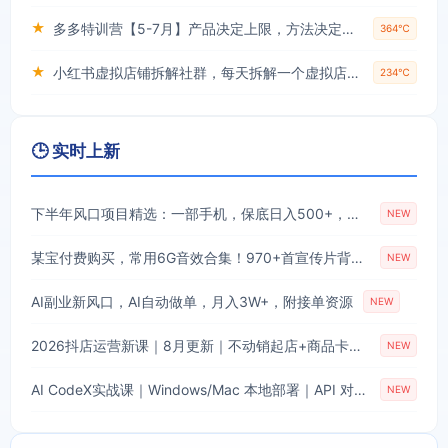
★
多多特训营【5-7月】产品决定上限，方法决定下限，各种玩法技巧落地实操
364℃
★
小红书虚拟店铺拆解社群，每天拆解一个虚拟店，简单实用(赠送小红书虚拟教程)
234℃
🕒 实时上新
下半年风口项目精选：一部手机，保底日入500+，做就有收益，长期稳定！【揭秘】
NEW
某宝付费购买，常用6G音效合集！970+首宣传片背景音乐，无版权可商用大气素材，分类清晰，高质量内容
NEW
AI副业新风口，AI自动做单，月入3W+，附接单资源
NEW
2026抖店运营新课｜8月更新｜不动销起店+商品卡爆发｜达人玩法+店群批量复制｜轻松玩转抖音小店全域流量
NEW
AI CodeX实战课｜Windows/Mac 本地部署｜API 对接调通｜Skill 自制｜漫剧剪辑｜网站 VR 项目｜AI项目落地全教程
NEW