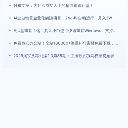
•
付费文章：为什么成功人士的精力都很旺盛？
•
AI全自动黄金量化躺賺项目，24小时自动运行，月入2W！
•
免U盘重装！这工具让小白也可快速重装Windows，支持无人值守配置，数据无忧CmzPrep_Rev2
•
免费良心办公站！全站100000+海量PPT素材免费下载，每日更新，分类清晰，免注册登录下载爱PPT网
•
2026淘宝从零到爆2.0第85期；主推款五项高权重初始设置，改销量评晒秒单快速破零积累基础权重