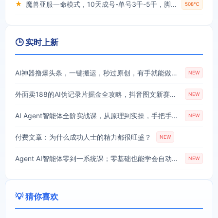
★
魔兽亚服一命模式，10天成号-单号3千-5千，脚本全自动操作，保姆级教学【揭秘】
508℃
🕒 实时上新
AI神器撸爆头条，一键搬运，秒过原创，有手就能做，每天稳定200+【揭秘】
NEW
外面卖188的AI伪记录片掘金全攻略，抖音图文新赛道，轻松涨粉变现，拿创作者伙伴计划收益【文档】
NEW
AI Agent智能体全阶实战课，从原理到实操，手把手搭建可自动运行的AI Agent
NEW
付费文章：为什么成功人士的精力都很旺盛？
NEW
Agent AI智能体零到一系统课；零基础也能学会自动化实战，从核心概念到Coze工作流搭建完整覆盖
NEW
💡 猜你喜欢