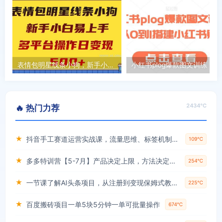
表情包明星线条小狗，新手小白易上手，多平台操作日变现500+【揭秘】
小红书p
2434℃
🔥 热门力荐
★
抖音手工赛道运营实战课，流量思维、标签机制、垂直定位，解决不起号难题，单月变现破3万
109℃
★
多多特训营【5-7月】产品决定上限，方法决定下限，各种玩法技巧落地实操
254℃
★
一节课了解AI头条项目，从注册到变现保姆式教学，零基础可以操作【揭秘】
225℃
★
百度搬砖项目一单5块5分钟一单可批量操作
674℃