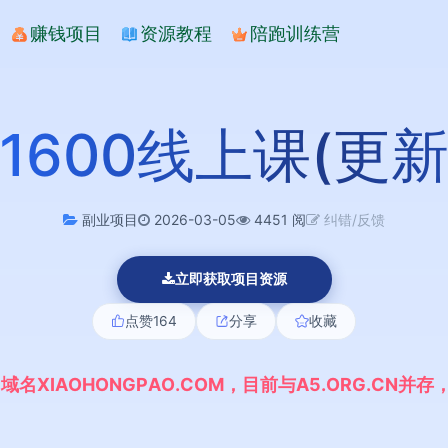
赚钱项目
资源教程
陪跑训练营
1600线上课(更新
副业项目
2026-03-05
4451 阅
纠错/反馈
立即获取项目资源
点赞
164
分享
收藏
,
域
名
X
I
A
O
H
O
N
G
P
A
O
.
C
O
M
，
目
前
与
A
5
.
O
R
G
.
C
N
并
存