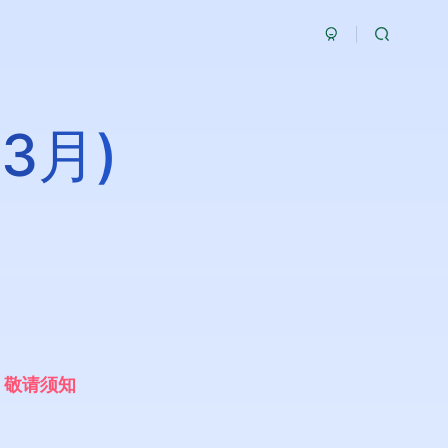
3月)
，
敬
请
须
知