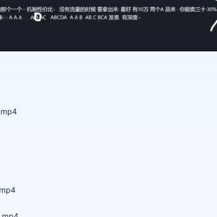
mp4
mp4
.mp4