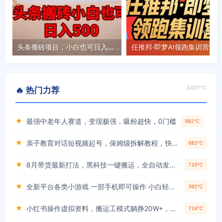
头条搬砖项目，小白也可日入500
任推邦·即梦AI领跑集训营
2497℃
🔥 热门力荐
★
最强中老年人赛道，变现极强，吸粉超快，0门槛
982℃
★
亲子教育对话短视频起号，保姆级拆解教程，快速起千粉万粉号
683℃
★
8月带货最新打法，黑科技一键搬运，全自动发布单日5张+，提供矩阵玩法+无限账号【揭秘】
733℃
★
全新平台各类小游戏 一部手机即可操作 小白轻松上手 长期稳定 居家月入过万！！！
392℃
★
小红书操作虚拟资料，搬运工模式躺挣20W+，互联网的低成本路子！
724℃