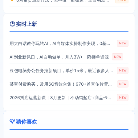
🕒 实时上新
用大白话教你玩转AI，AI自媒体实操制作变现，0基础也能上手，从内容到变现
NEW
AI副业新风口，AI自动做单，月入3W+，附接单资源
NEW
豆包电脑办公任务拉新项目，单价15米，最近很多人爆单，收入好几W，转化率超高，达人闭眼冲！(更新0808)
NEW
某宝付费购买，常用6G音效合集！970+首宣传片背景音乐，无版权可商用大气素材，分类清晰，高质量内容
NEW
2026抖店运营新课｜8月更新｜不动销起店+商品卡爆发｜达人玩法+店群批量复制｜轻松玩转抖音小店全域流量
NEW
💡 猜你喜欢