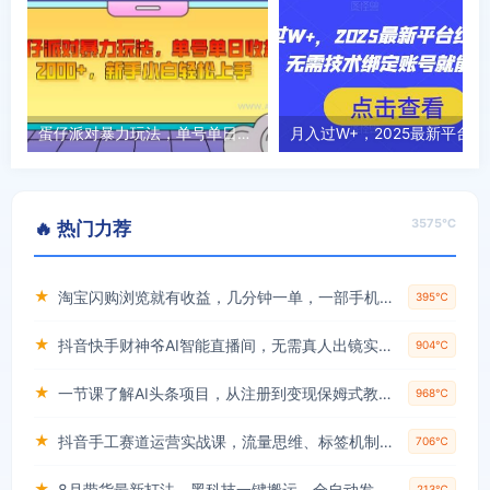
蛋仔派对暴力玩法，单号单日收益2000+，新手小白轻松上手
月入过W+，202
3575℃
🔥 热门力荐
★
淘宝闪购浏览就有收益，几分钟一单，一部手机就可操作，操作简单，小白轻松日入3张【揭秘】
395℃
★
抖音快手财神爷AI智能直播间，无需真人出镜实时互动，不封号礼物打赏赚到手软
904℃
★
一节课了解AI头条项目，从注册到变现保姆式教学，零基础可以操作【揭秘】
968℃
★
抖音手工赛道运营实战课，流量思维、标签机制、垂直定位，解决不起号难题，单月变现破3万
706℃
★
8月带货最新打法，黑科技一键搬运，全自动发布单日5张+，提供矩阵玩法+无限账号【揭秘】
213℃