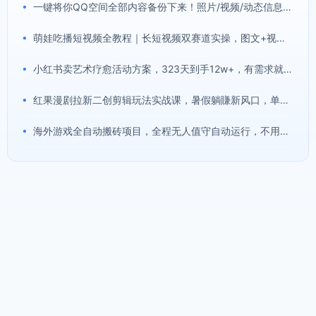
•
一键将你QQ空间全部内容备份下来！照片/视频/动态信息全存本地，Github最新开源项目QzoneArchive
•
萌娃吃播短视频全教程｜长短视频双赛道实操，图文+视频零基础保姆式教学，伙伴计划-收徒-商单等多种变现方式
•
小红书卖艺术疗愈活动方案，323天到手12w+，有需求就有市场
•
红果漫剧拉新二创剪辑玩法实战课，暑假躺賺新风口，单个新用户佣金7米，日入4位数(更新0808)
•
海外游戏全自动搬砖项目，全程无人值守自动运行，不用熬夜盯盘，轻松实现日入1k【揭秘】