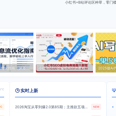
小红书+B站评论区种草，零门
零基础信息流优化指南：从基础认知到投放流程，新手轻松上手入行
小红书SEO虚拟电商陪跑教程，实现seo搜索被动流量，自动成交的被动收入睡后项目
6℃
🕒 实时上新

2026淘宝从零到爆2.0第85期；主推款五项高权重初始设置，改销量评晒秒单快速破零积累基础权重
•
8℃
NEW