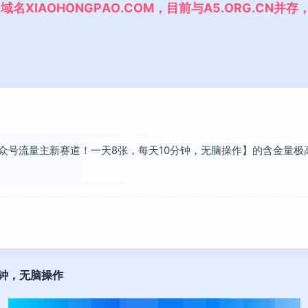
,
域
名
X
I
A
O
H
O
N
G
P
A
O
.
C
O
M
，
目
前
与
A
5
.
O
R
G
.
C
N
并
存
现【公众号流量主新赛道！一天8张，每天10分钟，无脑操作】的含金量
分钟，无脑操作