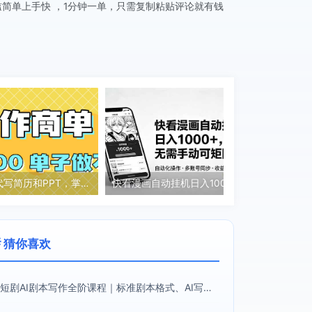
槛简单上手快 ，1分钟一单，只需复制粘贴评论就有钱
2025做AI代写简历和PPT，掌握AI技能，日入1000+，AI副业兼职挣钱必看
快看漫画自动挂机日入1000+，无需手动可矩阵放大
 猜你喜欢
短剧AI剧本写作全阶课程｜标准剧本格式、AI写剧指令、投稿过稿技巧、网文改编、主线剧情把控、审稿避坑全套实操教学