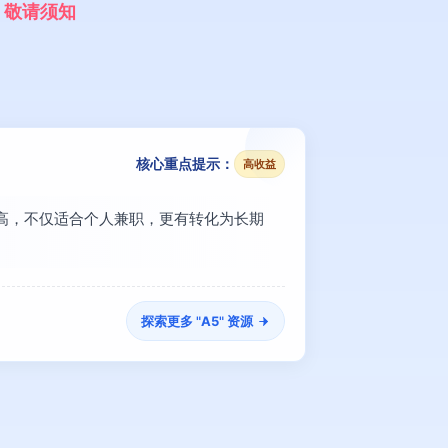
，
敬
请
须
知
核心重点提示：
高收益
极高，不仅适合个人兼职，更有转化为长期
探索更多 "
A5
" 资源