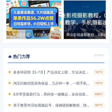
儿童英语赛道，大片级画质，单条作品56.2W点赞，日收益多张，小白轻松上手
商业影视摄影教程，0基础系
3758℃
🔥 热门力荐
★
多多特训营【5-7月】产品决定上限，方法决定下限，各种玩法技巧落地实操
107℃
★
淘宝闪购浏览就有收益，几分钟一单，一部手机就可操作，操作简单，小白轻松日入3张【揭秘】
153℃
★
8月带货最新打法，黑科技一键搬运，全自动发布单日5张+，提供矩阵玩法+无限账号【揭秘】
838℃
★
亲子教育对话短视频起号，保姆级拆解教程，快速起千粉万粉号
597℃