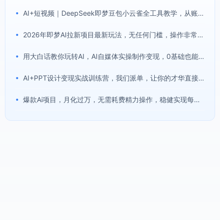
•
AI+短视频｜DeepSeek即梦豆包小云雀全工具教学，从账号定位到剪映剪辑，零基础也能快速上手做爆款
•
2026年即梦AI拉新项目最新玩法，无任何门槛，操作非常简单，人人都可做，拉新佣金最高13米每单(更新08月07日)
•
用大白话教你玩转AI，AI自媒体实操制作变现，0基础也能上手，从内容到变现
•
AI+PPT设计变现实战训练营，我们派单，让你的才华直接变现，三大核心模块带你构建Al设计x派单变现的完整闭环
•
爆款Ai项目，月化过万，无需耗费精力操作，稳健实现每月增收