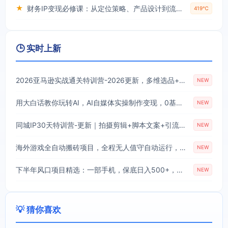
★
财务IP变现必修课：从定位策略、产品设计到流量变现形成完整闭环
419℃
🕒 实时上新
2026亚马逊实战通关特训营-2026更新，多维选品+渐进式打法+AI应用，从0到1打造盈利店铺
NEW
用大白话教你玩转AI，AI自媒体实操制作变现，0基础也能上手，从内容到变现
NEW
同城IP30天特训营-更新｜拍摄剪辑+脚本文案+引流成交，打爆本地流量提升门店业绩实操教学
NEW
海外游戏全自动搬砖项目，全程无人值守自动运行，不用熬夜盯盘，轻松实现日入1k【揭秘】
NEW
下半年风口项目精选：一部手机，保底日入500+，做就有收益，长期稳定！【揭秘】
NEW
💡 猜你喜欢