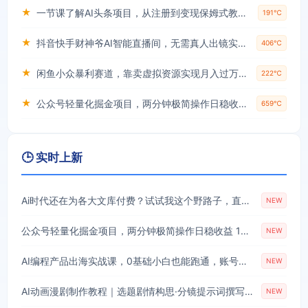
★
一节课了解AI头条项目，从注册到变现保姆式教学，零基础可以操作【揭秘】
191℃
★
抖音快手财神爷AI智能直播间，无需真人出镜实时互动，不封号礼物打赏赚到手软
406℃
★
闲鱼小众暴利赛道，靠卖虚拟资源实现月入过万，谁做谁赚钱
222℃
★
公众号轻量化掘金项目，两分钟极简操作日稳收益 100-200+
659℃
🕒 实时上新
Ai时代还在为各大文库付费？试试我这个野路子，直接白嫖各大文库！
NEW
公众号轻量化掘金项目，两分钟极简操作日稳收益 100-200+
NEW
AI编程产品出海实战课，0基础小白也能跑通，账号搭建・多Agent开发・市场调研全流程，月入千刀跨境变现教程(更新)
NEW
AI动画漫剧制作教程｜选题剧情构思·分镜提示词撰写·AI绘图配音·2D动画制作·剪映实操完成完整漫剧成片
NEW