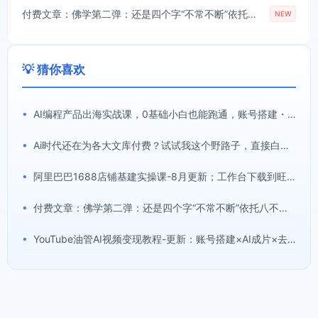
付费文章：佛学第二弹：还是四个字“不常不断”依托八不偈解读无我因果连续之理
NEW
💡 猜你喜欢
•
AI编程产品出海实战课，0基础小白也能跑通，账号搭建・多Agent开发・市场调研全流程，月入千刀跨境变现教程(更新)
•
Ai时代还在为各大文库付费？试试我这个野路子，直接白嫖各大文库！
•
阿里巴巴1688店铺基建实操课-8月更新；工作台下载到旺铺装修客服分流，手把手搞定开店全部必备操作
•
付费文章：佛学第二弹：还是四个字“不常不断”依托八不偈解读无我因果连续之理
•
YouTube油管AI视频变现教程-更新：账号搭建×AI成片×去重限流解决方案×YPP变现×AI真人生成×人物一致性