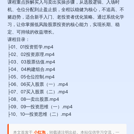
课程重点拆解买入与卖出实操步骤，从选股逻辑、入场时
机、仓位分配到止盈止损，全程以稳健为核心，不追高、不
赌趋势，适合新手入门、老投资者优化策略。通过系统化学
习，让你掌握低风险股票投资的核心能力，实现长期、稳
定、可持续的收益增长。
课程目录：
├01、01投资哲学.mp4
├02、02投资原理.mp4
├03、03股票估值.mp4
├04、04构建组合.mp4
├05、05仓位控制.mp4
├06、06买入股票（一）.mp4
├07、07买入股票（二）.mp4
├08、08—卖出股票.mp4
├09、09—投资思维（一）.mp4
├10、10—投资思维（二）.mp4
本文首发于
小红泡
，转载请注明出处。本站仅供学习交流，一