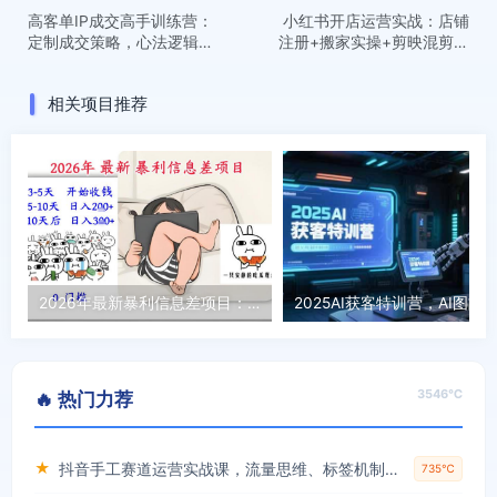
高客单IP成交高手训练营：
小红书开店运营实战：店铺
定制成交策略，心法逻辑，
注册+搬家实操+剪映混剪教
告别廉价沟通
学
相关项目推荐
2026年最新暴利信息差项目：3-5天开始收米，10天后稳定3张，0门槛，每天两三个小时搞定
3546℃
🔥 热门力荐
★
抖音手工赛道运营实战课，流量思维、标签机制、垂直定位，解决不起号难题，单月变现破3万
735℃