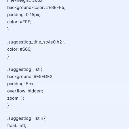
line-height: 36px;
background-color: #E8EFF5;
padding: 0 15px;
color: #FFF;
}
.suggestlog_title_style0 h2 {
color: #666;
}
.suggestlog_list {
background: #E5EDF2;
padding: 5px;
overflow: hidden;
zoom: 1;
}
.suggestlog_list li {
float: left;