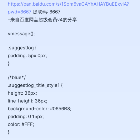
https://pan.baidu.com/s/1Som6vaCAYhAHAYBuEExvIA?
pwd=8667
提取码: 8667
–来自百度网盘超级会员v4的分享
vmessage();
.suggestlog {
padding: 5px 0px;
}
/*blue*/
.suggestlog_title_style1 {
height: 36px;
line-height: 36px;
background-color: #0656B8;
padding: 0 15px;
color: #FFF;
}