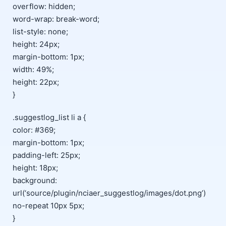
overflow: hidden;
word-wrap: break-word;
list-style: none;
height: 24px;
margin-bottom: 1px;
width: 49%;
height: 22px;
}
.suggestlog_list li a {
color: #369;
margin-bottom: 1px;
padding-left: 25px;
height: 18px;
background:
url(‘source/plugin/nciaer_suggestlog/images/dot.png’)
no-repeat 10px 5px;
}