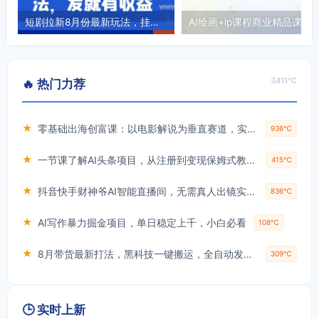
短剧拉新8月份最新玩法，挂羊头卖狗肉玩法，发就有收益
3411℃
🔥 热门力荐
★
零基础出海创富课：以电影解说为垂直赛道，实现不出国门赚美金的目标
936℃
★
一节课了解AI头条项目，从注册到变现保姆式教学，零基础可以操作【揭秘】
415℃
★
抖音快手财神爷AI智能直播间，无需真人出镜实时互动，不封号礼物打赏赚到手软
836℃
★
AI写作暴力掘金项目，单日稳定上千，小白必看
108℃
★
8月带货最新打法，黑科技一键搬运，全自动发布单日5张+，提供矩阵玩法+无限账号【揭秘】
309℃
🕒 实时上新