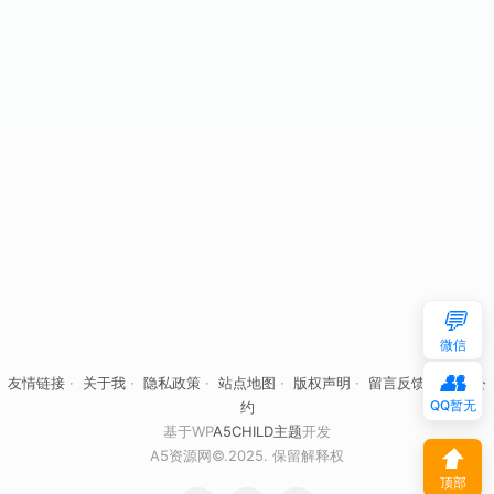
💬
微信
👥
友情链接
·
关于我
·
隐私政策
·
站点地图
·
版权声明
·
留言反馈
·
自律公
QQ暂无
约
基于WP
A5CHILD主题
开发
⬆
A5资源网©.2025. 保留解释权
顶部