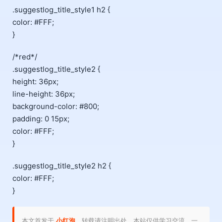
.suggestlog_title_style1 h2 {
color: #FFF;
}
/*red*/
.suggestlog_title_style2 {
height: 36px;
line-height: 36px;
background-color: #800;
padding: 0 15px;
color: #FFF;
}
.suggestlog_title_style2 h2 {
color: #FFF;
}
本文首发于
小红泡
，转载请注明出处。本站仅供学习交流，一