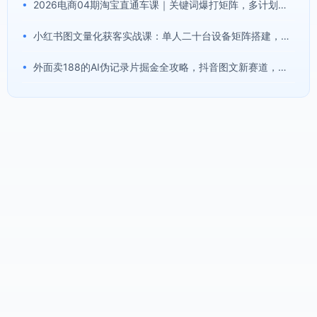
•
2026电商04期淘宝直通车课｜关键词爆打矩阵，多计划低出价，新品爆款差异化投放实操教学
•
小红书图文量化获客实战课：单人二十台设备矩阵搭建，标准化流程高效批量引流获客
•
外面卖188的AI伪记录片掘金全攻略，抖音图文新赛道，轻松涨粉变现，拿创作者伙伴计划收益【文档】