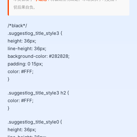
切后果自负。
/*black*/
.suggestlog_title_style3 {
height: 36px;
line-height: 36px;
background-color: #282828;
padding: 0 15px;
color: #FFF;
}
.suggestlog_title_style3 h2 {
color: #FFF;
}
.suggestlog_title_style0 {
height: 36px;