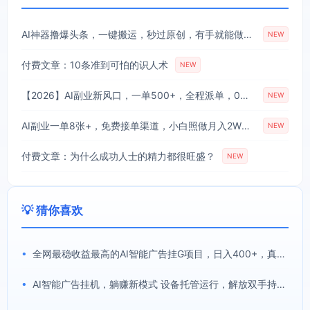
AI神器撸爆头条，一键搬运，秒过原创，有手就能做，每天稳定200+【揭秘】
NEW
付费文章：10条准到可怕的识人术
NEW
【2026】AI副业新风口，一单500+，全程派单，0门槛直接干
NEW
AI副业一单8张+，免费接单渠道，小白照做月入2W【揭秘】
NEW
付费文章：为什么成功人士的精力都很旺盛？
NEW
💡 猜你喜欢
•
全网最稳收益最高的AI智能广告挂G项目，日入400+，真正的躺賺项目【揭秘】
•
AI智能广告挂机，躺赚新模式 设备托管运行，解放双手持续变现