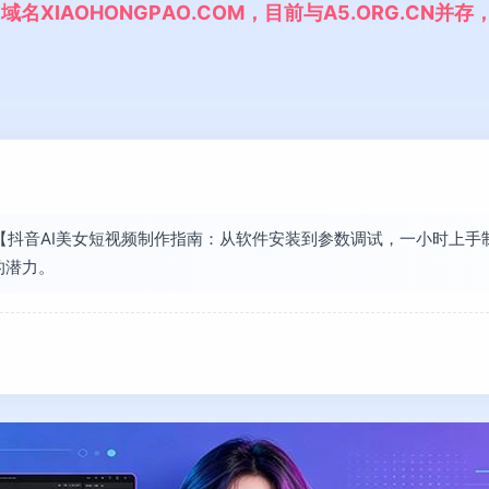
,
域
名
X
I
A
O
H
O
N
G
P
A
O
.
C
O
M
，
目
前
与
A
5
.
O
R
G
.
C
N
并
存
发现【抖音AI美女短视频制作指南：从软件安装到参数调试，一小时上
的潜力。