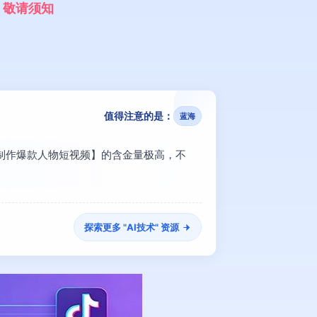
，
敬
请
须
知
值得注意的是：
蓝海
手制作爆款人物短视频】的含金量极高，不
探索更多 "
AI技术
" 资源