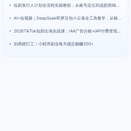
•
短剧发行人计划全流程实操教程；从账号定位到选剧剪辑再到发布技巧，零基础也能快速上手出单
•
AI+短视频｜DeepSeek即梦豆包小云雀全工具教学，从账号定位到剪映剪辑，零基础也能快速上手做爆款
•
2026TikTok短剧出海实战课：IAA广告分账×IAP付费变现×账号搭建×平台规则×双轨爆发×回款全流程
•
别再瞎打工！小程序副业每天稳定躺赚200+