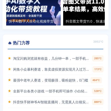
快手AI数字人自动化视频带货实操全流程，干货满满，细节拉满
抖音图文带货11.0
3952℃
🔥 热门力荐
★
淘宝闪购浏览就有收益，几分钟一单，一部手机就可操作，操作简单，小白轻松日入3张【揭秘】
285℃
★
闲鱼小众暴利赛道，靠卖虚拟资源实现月入过万，谁做谁赚钱
173℃
★
最强中老年人赛道，变现极强，吸粉超快，0门槛
464℃
★
全新平台各类小游戏 一部手机即可操作 小白轻松上手 长期稳定 居家月入过万！！！
539℃
★
抖音快手财神爷AI智能直播间，无需真人出镜实时互动，不封号礼物打赏赚到手软
889℃