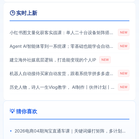
🕒 实时上新
小红书图文量化获客实战课：单人二十台设备矩阵搭建，标准化流程高效批量引流获客
NEW
Agent AI智能体零到一系统课；零基础也能学会自动化实战，从核心概念到Coze工作流搭建完整覆盖
NEW
建立海外社媒底层逻辑，打造能变现的个人IP
NEW
机器人自动接待买家自动发货，跟着系统学拼多多虚拟月入1-5万
NEW
历史人物，诗人一生Vlog教学， AI制作丨伙伴计划丨精选收益丨商单收徒 ，新领域红利期，抓紧做
NEW
💡 猜你喜欢
•
2026电商04期淘宝直通车课｜关键词爆打矩阵，多计划低出价，新品爆款差异化投放实操教学