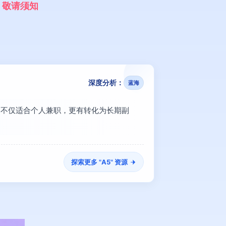
，
敬
请
须
知
深度分析：
蓝海
高，不仅适合个人兼职，更有转化为长期副
探索更多 "
A5
" 资源