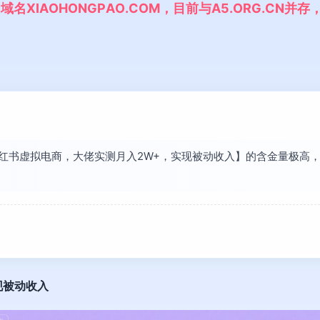
,
域
名
X
I
A
O
H
O
N
G
P
A
O
.
C
O
M
，
目
前
与
A
5
.
O
R
G
.
C
N
并
存
现【小红书虚拟电商，大佬实测月入2W+，实现被动收入】的含金量极
现被动收入