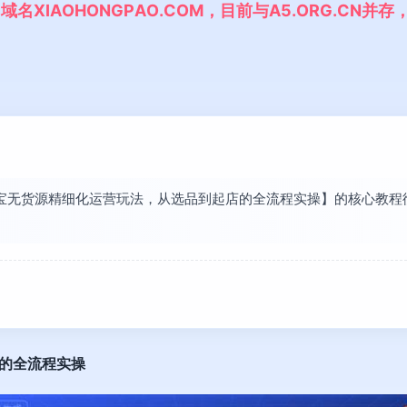
,
域
名
X
I
A
O
H
O
N
G
P
A
O
.
C
O
M
，
目
前
与
A
5
.
O
R
G
.
C
N
并
存
【淘宝无货源精细化运营玩法，从选品到起店的全流程实操】的核心教
的全流程实操