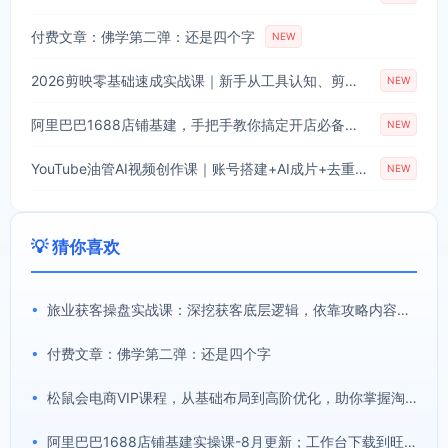
付费文章：佛学第二弹：还是四个字
NEW
2026剪映零基础速成实战课｜新手从工具认知、剪辑剪辑、特效配音到爆款短视频完整制作一站式教学
NEW
阿里巴巴1688店铺基建，手把手教你搞定开店必备操作(更新8月)
NEW
YouTube油管AI视频创作课｜账号搭建+AI成片+去重限流解决方案，YPP变现一站式教学(更新0809)
NEW
💡 猜你喜欢
•
旅业获客操盘实战课：深挖获客底层逻辑，依靠攻略内容搭建旅游行业稳定引流体系
•
付费文章：佛学第二弹：还是四个字
•
松鼠会电商VIP课程，从基础布局到高阶优化，助你掌握淘宝运营逻辑，提升店铺流量与转化(更新0809)
•
阿里巴巴1688店铺基建实操课-8月更新；工作台下载到旺铺装修客服分流，手把手搞定开店全部必备操作