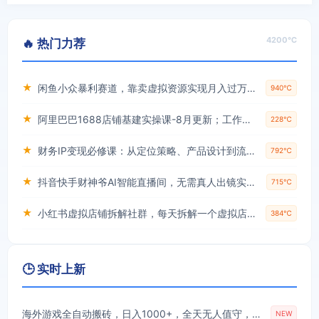
4200℃
🔥 热门力荐
★
闲鱼小众暴利赛道，靠卖虚拟资源实现月入过万，谁做谁赚钱
940℃
★
阿里巴巴1688店铺基建实操课-8月更新；工作台下载到旺铺装修客服分流，手把手搞定开店全部必备操作
228℃
★
财务IP变现必修课：从定位策略、产品设计到流量变现形成完整闭环
792℃
★
抖音快手财神爷AI智能直播间，无需真人出镜实时互动，不封号礼物打赏赚到手软
715℃
★
小红书虚拟店铺拆解社群，每天拆解一个虚拟店，简单实用(赠送小红书虚拟教程)
384℃
🕒 实时上新
海外游戏全自动搬砖，日入1000+，全天无人值守，绿色稳定！
NEW