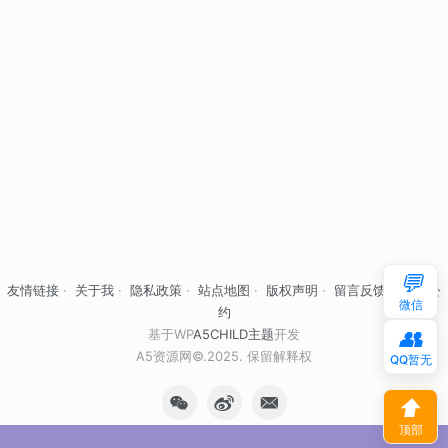
💬
友情链接
·
关于我
·
隐私政策
·
站点地图
·
版权声明
·
留言反馈
·
自律公
微信
约
👥
基于WP
A5CHILD主题
开发
A5资源网©.2025. 保留解释权
QQ暂无
⬆
顶部