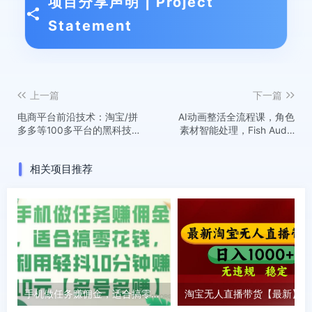
项目分享声明 | Project
Statement
上一篇
下一篇
电商平台前沿技术：淘宝/拼
AI动画整活全流程课，角色
多多等100多平台的黑科技
素材智能处理，Fish Audio
操作(更新2025-8月）
音色优化技术
相关项目推荐
手机做任务赚佣金，适合搞零花钱，利用轻抖10分钟赚10元【多号多赚】
淘宝无