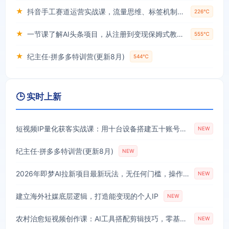
★
抖音手工赛道运营实战课，流量思维、标签机制、垂直定位，解决不起号难题，单月变现破3万
226℃
★
一节课了解AI头条项目，从注册到变现保姆式教学，零基础可以操作【揭秘】
555℃
★
纪主任·拼多多特训营(更新8月)
544℃
🕒 实时上新
短视频IP量化获客实战课：用十台设备搭建五十账号矩阵，精准打造引流接单型流量账号
NEW
纪主任·拼多多特训营(更新8月)
NEW
2026年即梦AI拉新项目最新玩法，无任何门槛，操作非常简单，人人都可做，拉新佣金最高13米每单(更新08月07日)
NEW
建立海外社媒底层逻辑，打造能变现的个人IP
NEW
农村治愈短视频创作课：AI工具搭配剪辑技巧，零基础快速制作高质感田园治愈内容
NEW