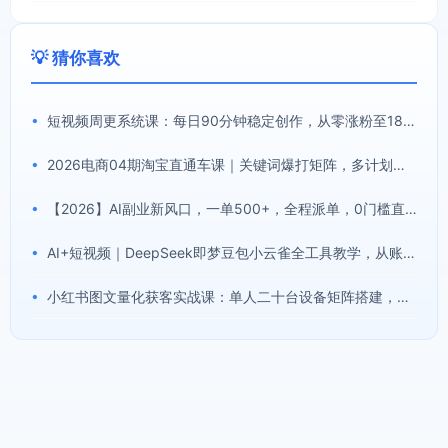
💡 猜你喜欢
•
短视频周更系统课：每日90分钟稳定创作，从零涨粉至18000实现月入八千
•
2026电商04期淘宝直通车课｜关键词爆打矩阵，多计划低出价，新品爆款差异化投放实操教学
•
【2026】AI副业新风口，一单500+，全程派单，0门槛直接干
•
AI+短视频｜DeepSeek即梦豆包小云雀全工具教学，从账号定位到剪映剪辑，零基础也能快速上手做爆款
•
小红书图文量化获客实战课：单人二十台设备矩阵搭建，标准化流程高效批量引流获客