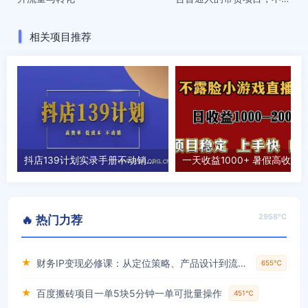
脸 不直播 不剪辑就可以轻松
带货搞钱
相关项目推荐
抖店139计划实录手册不动销起店实操方法论，高效率低成本不动销
2958℃
🔥 热门力荐
★
财务IP变现必修课：从定位策略、产品设计到流量变现形成完整闭环
655℃
★
百度搬砖项目一单5块5分钟一单可批量操作
451℃