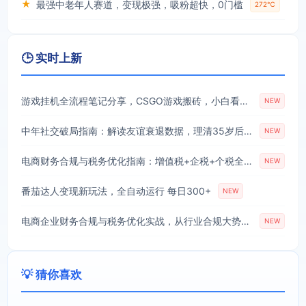
★
最强中老年人赛道，变现极强，吸粉超快，0门槛
272℃
🕒 实时上新
游戏挂机全流程笔记分享，CSGO游戏搬砖，小白看了当天学会见收益
NEW
中年社交破局指南：解读友谊衰退数据，理清35岁后难交真心朋友的根源
NEW
电商财务合规与税务优化指南：增值税+企税+个税全覆盖，财务制度搭建落地纳税筹划方案
NEW
番茄达人变现新玩法，全自动运行 每日300+
NEW
电商企业财务合规与税务优化实战，从行业合规大势切入，系统梳理增值税、企业所得税、个税等全税种要点
NEW
💡 猜你喜欢