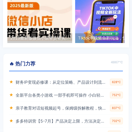
2025最新版微信小店带货者实操课，基础操作到高级运营技巧，快速上手
Tiktok中视频全新玩
4867℃
🔥 热门力荐
★
财务IP变现必修课：从定位策略、产品设计到流量变现形成完整闭环
628℃
★
全新平台各类小游戏 一部手机即可操作 小白轻松上手 长期稳定 居家月入过万！！！
752℃
★
亲子教育对话短视频起号，保姆级拆解教程，快速起千粉万粉号
837℃
★
多多特训营【5-7月】产品决定上限，方法决定下限，各种玩法技巧落地实操
702℃