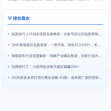
💡 猜你喜欢
•
短剧发行人计划全流程实操教程；从账号定位到选剧剪辑再到发布技巧，零基础也能快速上手出单
•
26年落地项目实践首推，一部手机，轻松日入500+，长期稳定
•
新能源车行业深度解析：拆解产业崛起根源，剖析行业内卷与海外贸易争端现状
•
别再瞎打工！小程序副业每天稳定躺赚200+
•
2026拼多多双打强付费全攻略-62期；成本推广加托管双剑合璧，系统讲解7种付费玩法优劣势与选择策略