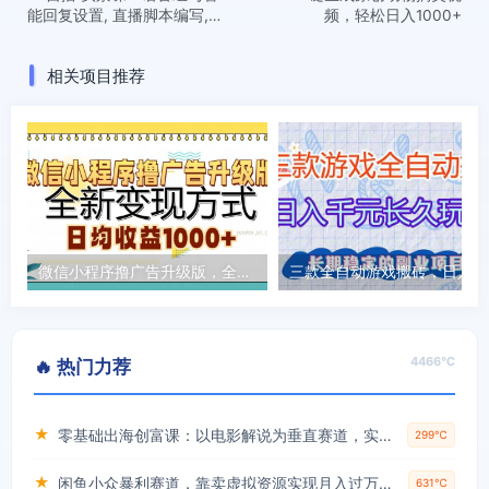
能回复设置, 直播脚本编写,
频，轻松日入1000+
全面掌握自播技巧
相关项目推荐
微信小程序撸广告升级版，全新变现方式，日均收益1000+
三款
4466℃
🔥 热门力荐
★
零基础出海创富课：以电影解说为垂直赛道，实现不出国门赚美金的目标
299℃
★
闲鱼小众暴利赛道，靠卖虚拟资源实现月入过万，谁做谁赚钱
631℃