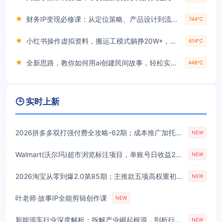
★
财务IP变现必修课：从定位策略、产品设计到流量变现形成完整闭环
744℃
★
小红书操作虚拟资料，搬运工模式躺挣20W+，互联网的低成本路子！
614℃
★
全新思路，教你如何用ai创建民间故事，轻松实现月入过万【揭秘】
448℃
🕒 实时上新
2026拼多多双打强付费全攻略-62期；成本推广加托管双剑合璧，系统讲解7种付费玩法优劣势与选择策略
NEW
Walmart(沃尔玛)超市浏览标注项目，单账号日收益20+单电脑日收益可达800+带分佣机制【揭秘】
NEW
2026淘宝从零到爆2.0第85期；主推款五项高权重初始设置，改销量评晒秒单快速破零积累基础权重
NEW
叶老师·故事IP全能剪辑创作课
NEW
新能源车行业深度解析：拆解产业崛起根源，剖析行业内卷与海外贸易争端现状
NEW