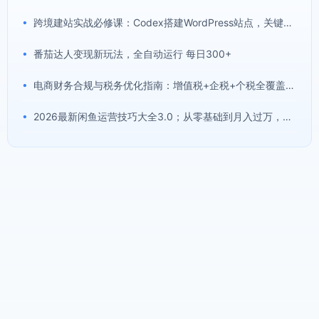
•
跨境建站实战必修课：Codex搭建WordPress站点，关键词外链打造谷歌流量阵地
•
番茄达人变现新玩法，全自动运行 每日300+
•
电商财务合规与税务优化指南：增值税+企税+个税全覆盖，财务制度搭建落地纳税筹划方案
•
2026最新闲鱼运营技巧大全3.0；从零基础到月入过万，卖货准备、链接搭建到选品定价全拆解