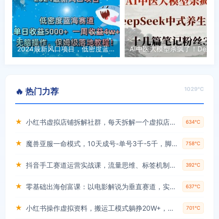
2024最新风口项目，低密度蓝海赛道，单日收益5000+，一周收益4w+！【揭秘】
AI中
1029℃
🔥 热门力荐
★
小红书虚拟店铺拆解社群，每天拆解一个虚拟店，简单实用(赠送小红书虚拟教程)
634℃
★
魔兽亚服一命模式，10天成号-单号3千-5千，脚本全自动操作，保姆级教学【揭秘】
758℃
★
抖音手工赛道运营实战课，流量思维、标签机制、垂直定位，解决不起号难题，单月变现破3万
392℃
★
零基础出海创富课：以电影解说为垂直赛道，实现不出国门赚美金的目标
637℃
★
小红书操作虚拟资料，搬运工模式躺挣20W+，互联网的低成本路子！
701℃