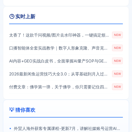
🕒 实时上新
太香了！这款千问视频/图片去水印神器，一键搞定烦人水印，本地完全免费，浏览器拓展插件
NEW
口播智能体全套实战教学｜数字人形象克隆、声音克隆、AI视频生成、文案改写、软件配置零基础落地课
NEW
AI内容+GEO实战白皮书，全面掌握AI量产SOP与GEO分发机制【文档】
NEW
2026最新闲鱼运营技巧大全3.0；从零基础到月入过万，卖货准备、链接搭建到选品定价全拆解
NEW
付费文章：佛学第一弹，关于佛学，你只需要记住四个字
NEW
💡 猜你喜欢
•
外贸人海外获客专属课程-更新7月，讲解社媒账号运营AI矩阵玩法，，系统掌握海外客户开发全流程实战方法