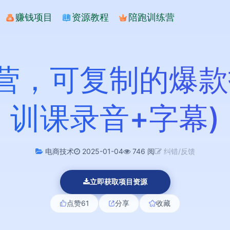
赚钱项目
资源教程
陪跑训练营
营，可复制的爆款
训课录音+字幕)
电商技术
2025-01-04
746 阅
纠错/反馈
立即获取项目资源
点赞
61
分享
收藏