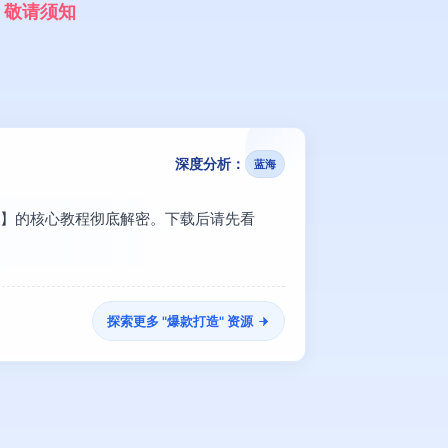
，
敬
请
须
知
深度分析：
蓝海
幕)】的核心教程彻底解密。下载后请先看
探索更多 "
爆款打造
" 资源