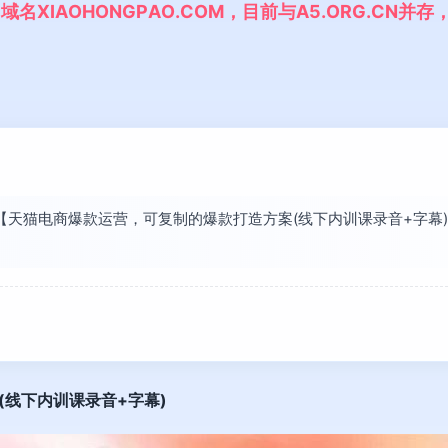
,
域
名
X
I
A
O
H
O
N
G
P
A
O
.
C
O
M
，
目
前
与
A
5
.
O
R
G
.
C
N
并
存
已将【天猫电商爆款运营，可复制的爆款打造方案(线下内训课录音+字
(线下内训课录音+字幕)