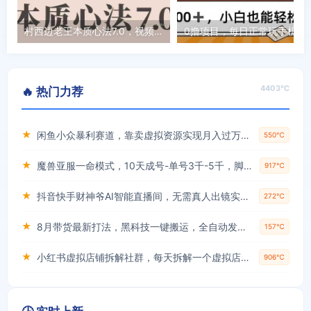
村西边老王本质心法7.0，​视频课+《本质心法》电子版
0撸项目，每日正常玩手机，日收
4403℃
🔥 热门力荐
★
闲鱼小众暴利赛道，靠卖虚拟资源实现月入过万，谁做谁赚钱
550℃
★
魔兽亚服一命模式，10天成号-单号3千-5千，脚本全自动操作，保姆级教学【揭秘】
917℃
★
抖音快手财神爷AI智能直播间，无需真人出镜实时互动，不封号礼物打赏赚到手软
272℃
★
8月带货最新打法，黑科技一键搬运，全自动发布单日5张+，提供矩阵玩法+无限账号【揭秘】
157℃
★
小红书虚拟店铺拆解社群，每天拆解一个虚拟店，简单实用(赠送小红书虚拟教程)
906℃