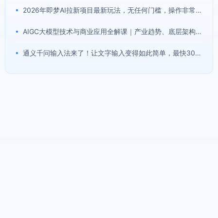
•
2026年即梦AI拉新项目最新玩法，无任何门槛，操作非常简单，人人都可做，拉新佣金最高13米每单(更新08月07日)
•
AIGC大模型技术与商业应用全解课｜产业趋势、底层架构、MaaS商业模式、全行业场景落地实战教程
•
通义千问输入法来了！让文字输入变得如此简单，最快300字/分，AI自动润色，说话秒变工整文字