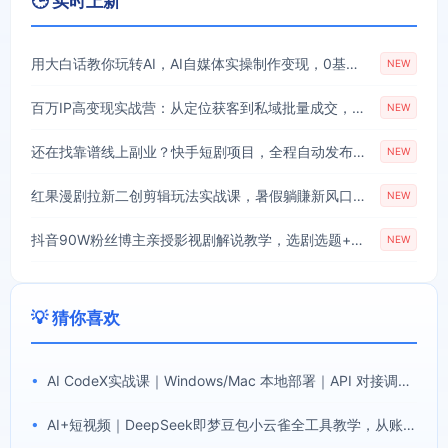
🕒 实时上新
用大白话教你玩转AI，AI自媒体实操制作变现，0基础也能上手，从内容到变现
NEW
百万IP高变现实战营：从定位获客到私域批量成交，搭建完整IP商业闭环
NEW
还在找靠谱线上副业？快手短剧项目，全程自动发布内容，不用熬夜做视频，轻松日入500+【揭秘】
NEW
红果漫剧拉新二创剪辑玩法实战课，暑假躺賺新风口，单个新用户佣金7米，日入4位数(更新0808)
NEW
抖音90W粉丝博主亲授影视剧解说教学，选剧选题+文案模板+AI指令+剪辑配音+封面全流程变现，解锁精选独家收益
NEW
💡 猜你喜欢
•
AI CodeX实战课｜Windows/Mac 本地部署｜API 对接调通｜Skill 自制｜漫剧剪辑｜网站 VR 项目｜AI项目落地全教程
•
AI+短视频｜DeepSeek即梦豆包小云雀全工具教学，从账号定位到剪映剪辑，零基础也能快速上手做爆款