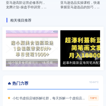
亚马逊高阶运营必修系列，
亚马逊选品实操课程，快速
龙腾计划-操盘手特训营，三
掌握亚马逊选品的技巧，覆
天三夜特训 全面提升操盘手
盖亚马逊选品所有渠道
能力
相关项目推荐
缩小版美食视频玩法，1条视频带货6W+，单日变现1k
超暴
1044℃
🔥 热门力荐
★
小红书虚拟店铺拆解社群，每天拆解一个虚拟店，简单实用(赠送小红书虚拟教程)
728℃