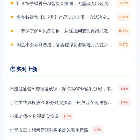
★
抖音快手财神爷AI智能直播间，无需真人出镜实时互动，不封号礼物打赏赚到手软
388℃
★
多多特训营【5-7月】产品决定上限，方法决定下限，各种玩法技巧落地实操
534℃
★
一节课了解AI头条项目，从注册到变现保姆式教学，零基础可以操作【揭秘】
671℃
★
闲鱼小众暴利赛道，靠卖虚拟资源实现月入过万，谁做谁赚钱
475℃
🕒 实时上新
不露脸油管AI变现速成课：深挖高CPM盈利领域，零出镜打造YouTube稳定收益账号
NEW
小红书乘风投放-100分钟实操课｜开户返点·标准投搭建·莱卡定向，新店建模撬动笔记自然流量全套教学
NEW
小霍老师·AI短视频实操课
NEW
付费文章：相亲筛选对象的高效实用策略
NEW