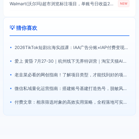
Walmart(沃尔玛)超市浏览标注项目，单账号日收益20+单电脑日收益可达800+带分佣机制【揭秘】
NEW
💡 猜你喜欢
•
2026TikTok短剧出海实战课：IAA广告分账×IAP付费变现×账号搭建×平台规则×双轨爆发×回款全流程
•
爱上 黄昏 7月27-30｜杭州线下无界特训营｜淘宝天猫AI推广｜直通车人群｜全套PPT SOP思维导图资料包
•
老韭菜必看的网创指南！了解项目类型，才能找到好的项目，才能拿到想要的结果
•
微信私域量化运营指南：搭建账号基建打造热号，脱敏风控规避运营各类高危风险
•
付费文章：相亲筛选对象的高效实用策略，全程落地可实操，规避短择、利己型相亲对象