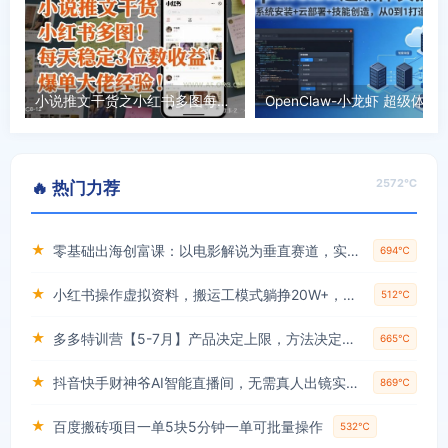
小说推文干货之小红书多图每天稳定3位数收益爆单大佬经验分享
2572℃
🔥 热门力荐
★
零基础出海创富课：以电影解说为垂直赛道，实现不出国门赚美金的目标
694℃
★
小红书操作虚拟资料，搬运工模式躺挣20W+，互联网的低成本路子！
512℃
★
多多特训营【5-7月】产品决定上限，方法决定下限，各种玩法技巧落地实操
665℃
★
抖音快手财神爷AI智能直播间，无需真人出镜实时互动，不封号礼物打赏赚到手软
869℃
★
百度搬砖项目一单5块5分钟一单可批量操作
532℃