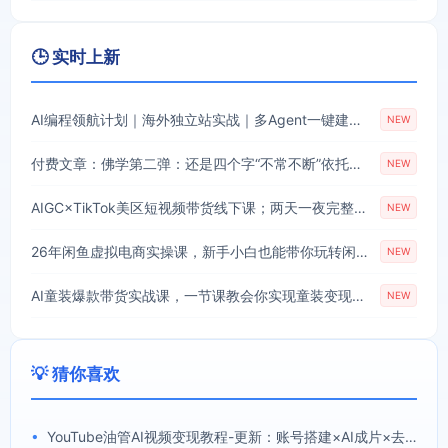
🕒 实时上新
AI编程领航计划｜海外独立站实战｜多Agent一键建站｜站点开发测试｜冷启动引流｜数据复盘｜出海变现完整教程
NEW
付费文章：佛学第二弹：还是四个字“不常不断”依托八不偈解读无我因果连续之理
NEW
AIGC×TikTok美区短视频带货线下课；两天一夜完整回放，12小时高清视频收录头部操盘手全流程教学
NEW
26年闲鱼虚拟电商实操课，新手小白也能带你玩转闲鱼，轻松日入四位数
NEW
AI童装爆款带货实战课，一节课教会你实现童装变现，零基础也能落地实操
NEW
💡 猜你喜欢
•
YouTube油管AI视频变现教程-更新：账号搭建×AI成片×去重限流解决方案×YPP变现×AI真人生成×人物一致性