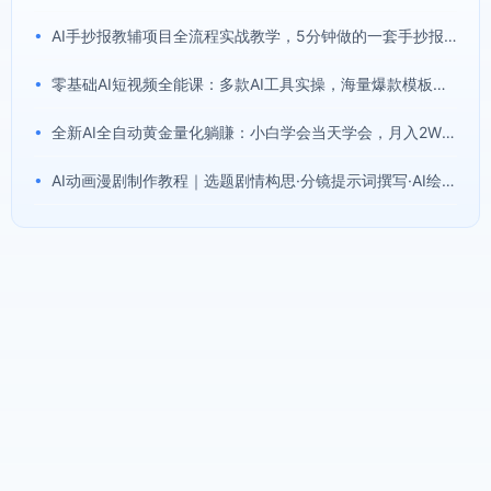
•
AI手抄报教辅项目全流程实战教学，5分钟做的一套手抄报，卖了2000多份，操作简单，月入1W+
•
零基础AI短视频全能课：多款AI工具实操，海量爆款模板搭配剪辑带货全流程
•
全新AI全自动黄金量化躺賺：小白学会当天学会，月入2W！【揭秘】
•
AI动画漫剧制作教程｜选题剧情构思·分镜提示词撰写·AI绘图配音·2D动画制作·剪映实操完成完整漫剧成片