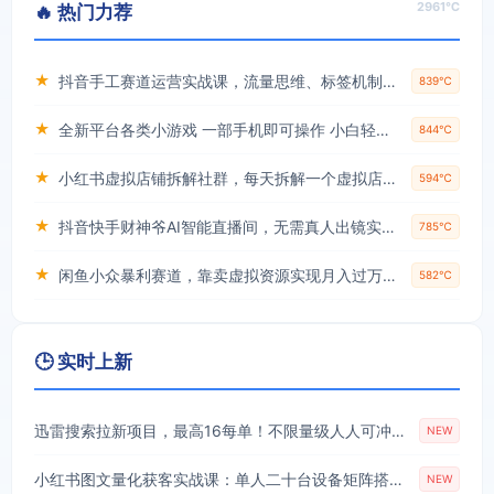
2961℃
🔥 热门力荐
★
抖音手工赛道运营实战课，流量思维、标签机制、垂直定位，解决不起号难题，单月变现破3万
839℃
★
全新平台各类小游戏 一部手机即可操作 小白轻松上手 长期稳定 居家月入过万！！！
844℃
★
小红书虚拟店铺拆解社群，每天拆解一个虚拟店，简单实用(赠送小红书虚拟教程)
594℃
★
抖音快手财神爷AI智能直播间，无需真人出镜实时互动，不封号礼物打赏赚到手软
785℃
★
闲鱼小众暴利赛道，靠卖虚拟资源实现月入过万，谁做谁赚钱
582℃
🕒 实时上新
迅雷搜索拉新项目，最高16每单！不限量级人人可冲，零门槛上手(更新0807)
NEW
小红书图文量化获客实战课：单人二十台设备矩阵搭建，标准化流程高效批量引流获客
NEW