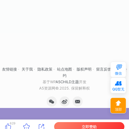
💬
友情链接
·
关于我
·
隐私政策
·
站点地图
·
版权声明
·
留言反馈
·
自律公
微信
约
👥
基于WP
A5CHILD主题
开发
A5资源网©.2025. 保留解释权
QQ暂无
⬆
顶部
629
立即赞助