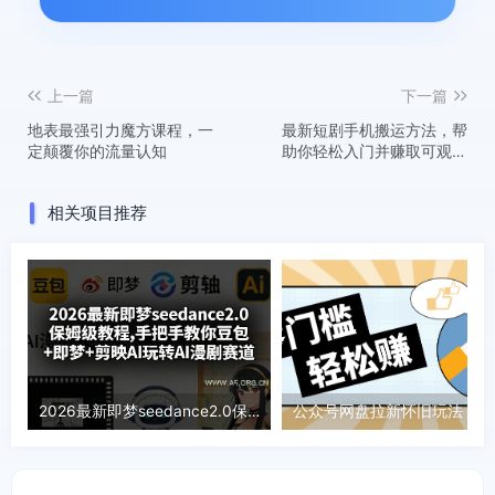
上一篇
下一篇
地表最强引力魔方课程，一
最新短剧手机搬运方法，帮
定颠覆你的流量认知
助你轻松入门并赚取可观的
收入
相关项目推荐
2026最新即梦seedance2.0保姆级教程,手把手教你豆包+即梦+剪映AI玩转AI漫剧赛道
公众