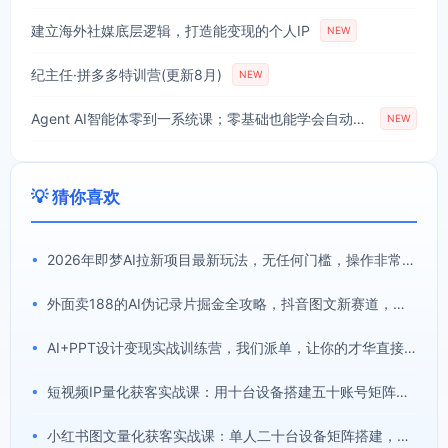
建立海外社媒底层逻辑，打造能变现的个人IP
NEW
纪主任·拼多多特训营(更新8月)
NEW
Agent AI智能体零到一系统课；零基础也能学会自动化实战，从核心概念到Coze工作流搭建完整覆盖
NEW
💡 猜你喜欢
•
2026年即梦AI拉新项目最新玩法，无任何门槛，操作非常简单，人人都可做，拉新佣金最高13米每单(更新08月07日)
•
外面卖188的AI伪记录片掘金全攻略，抖音图文新赛道，轻松涨粉变现，拿创作者伙伴计划收益【文档】
•
AI+PPT设计变现实战训练营，我们派单，让你的才华直接变现，三大核心模块带你构建Al设计x派单变现的完整闭环
•
短视频IP量化获客实战课：用十台设备搭建五十账号矩阵，精准打造引流接单型流量账号
•
小红书图文量化获客实战课：单人二十台设备矩阵搭建，标准化流程高效批量引流获客