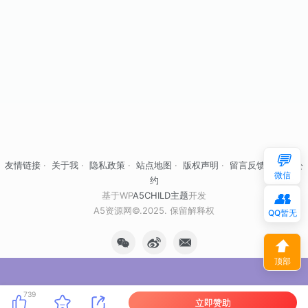
💬
友情链接
·
关于我
·
隐私政策
·
站点地图
·
版权声明
·
留言反馈
·
自律公
微信
约
👥
基于WP
A5CHILD主题
开发
A5资源网©.2025. 保留解释权
QQ暂无
⬆
顶部
739
立即赞助