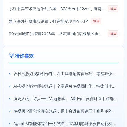
小红书卖艺术疗愈活动方案，323天到手12w+，有需求就有市场
NEW
建立海外社媒底层逻辑，打造能变现的个人IP
NEW
30天同城IP训练营2026年，从流量到门店业绩的全链路(0808更新)
NEW
💡 猜你喜欢
•
农村治愈短视频创作课：AI工具搭配剪辑技巧，零基础快速制作高质感田园治愈内容
•
AI视频全能大师实战课｜全赛道AI短视频制作、特效创作、场景变现零基础全套教程
•
历史人物，诗人一生Vlog教学， AI制作丨伙伴计划丨精选收益丨商单收徒 ，新领域红利期，抓紧做
•
短视频IP量化获客实战课：用十台设备搭建五十账号矩阵，精准打造引流接单型流量账号
•
Agent AI智能体零到一系统课；零基础也能学会自动化实战，从核心概念到Coze工作流搭建完整覆盖