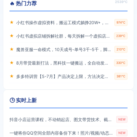
2539℃
🔥 热门力荐
★
小红书操作虚拟资料，搬运工模式躺挣20W+，互联网的低成本路子！
974℃
★
小红书虚拟店铺拆解社群，每天拆解一个虚拟店，简单实用(赠送小红书虚拟教程)
239℃
★
魔兽亚服一命模式，10天成号-单号3千-5千，脚本全自动操作，保姆级教学【揭秘】
210℃
★
8月带货最新打法，黑科技一键搬运，全自动发布单日5张+，提供矩阵玩法+无限账号【揭秘】
330℃
★
多多特训营【5-7月】产品决定上限，方法决定下限，各种玩法技巧落地实操
381℃
🕒 实时上新
抖音小店运营课程，不动销起店、图文带货技术、截流等，三频共振轻松玩转抖店(更新26年08月)
NEW
一键将你QQ空间全部内容备份下来！照片/视频/动态信息全存本地，Github最新开源项目QzoneArchive
NEW