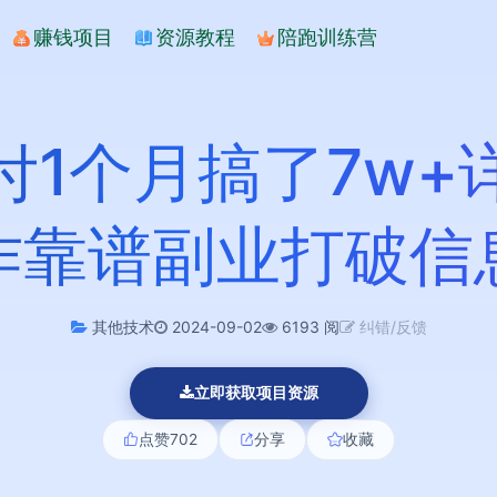
赚钱项目
资源教程
陪跑训练营
付1个月搞了7w+
作靠谱副业打破信
其他技术
2024-09-02
6193 阅
纠错/反馈
立即获取项目资源
点赞
702
分享
收藏