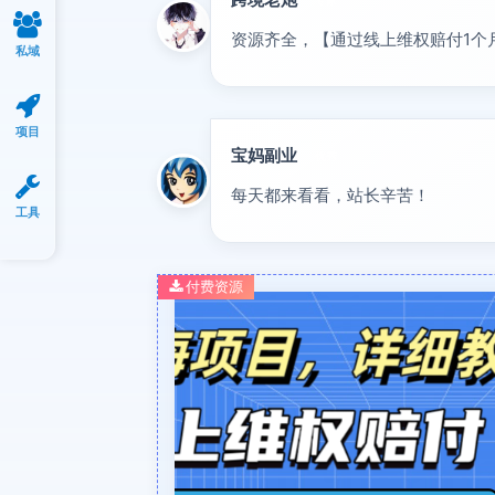
专家
资源齐全，【通过线上维权赔付1个
私域
项目
宝妈副业
优秀
每天都来看看，站长辛苦！
工具
付费资源