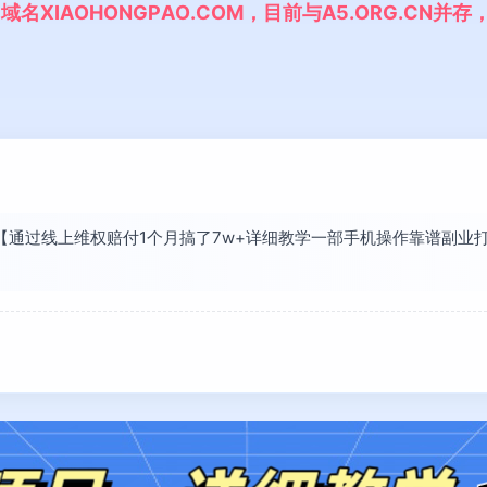
,
域
名
X
I
A
O
H
O
N
G
P
A
O
.
C
O
M
，
目
前
与
A
5
.
O
R
G
.
C
N
并
存
已将【通过线上维权赔付1个月搞了7w+详细教学一部手机操作靠谱副