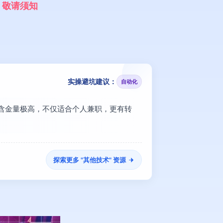
，
敬
请
须
知
实操避坑建议：
自动化
的含金量极高，不仅适合个人兼职，更有转
探索更多 "
其他技术
" 资源