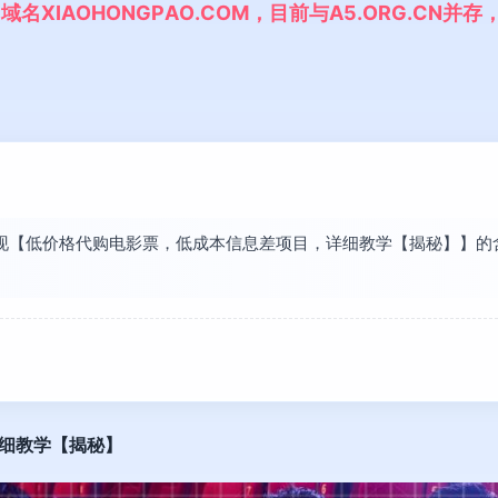
,
域
名
X
I
A
O
H
O
N
G
P
A
O
.
C
O
M
，
目
前
与
A
5
.
O
R
G
.
C
N
并
存
长发现【低价格代购电影票，低成本信息差项目，详细教学【揭秘】】
细教学【揭秘】