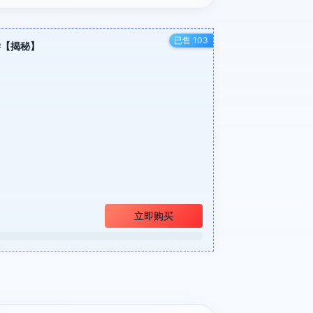
已售 103
学【揭秘】
立即购买